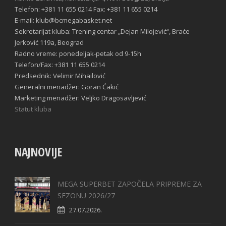
Telefon: +381 11 655 0214 Fax: +381 11 655 0214
E-mail: klub@bcmegabasket.net
Sekretarijat kluba: Trening centar „Dejan Milojević“, Braće
Jerković 119a, Beograd
Radno vreme: ponedeljak-petak od 9-15h
Telefon/Fax: +381 11 655 0214
Predsednik: Velimir Mihailović
Generalni menadžer: Goran Ćakić
Marketing menadžer: Veljko Dragosavljević
Statut kluba
NAJNOVIJE
MEGA SUPERBET ZAPOČELA PRIPREME ZA
SEZONU 2026/27
27.07.2026.