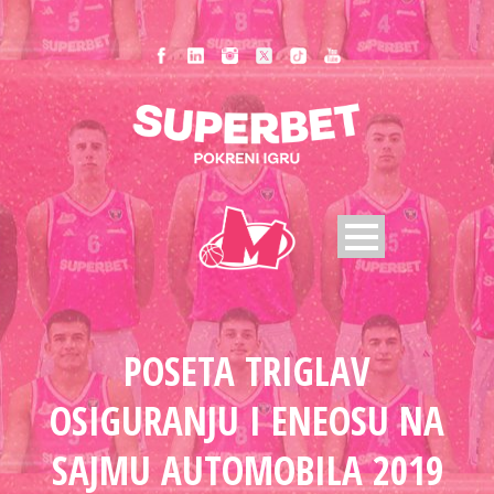
POSETA TRIGLAV
OSIGURANJU I ENEOSU NA
SAJMU AUTOMOBILA 2019