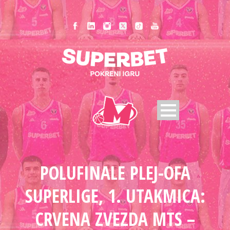
POLUFINALE PLEJ-OFA
SUPERLIGE, 1. UTAKMICA:
CRVENA ZVEZDA MTS –