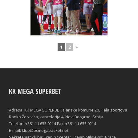
1
2
►
KK MEGA SUPERBET
Adresa: KK MEGA SUPERBET, Pariske komune 20, Hala sportova
Ranko Žeravica, kancelarija 4, Novi Beograd, Srbija
Telefon: +381 11 655 0214 Fax: +381 11 655 0214
E-mail: klub@bcmegabasket.net
Sekretarijat kluba: Trening centar „Dejan Milojević“, Braće