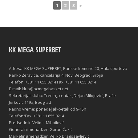
1
2
3
►
KK MEGA SUPERBET
Adresa: KK MEGA SUPERBET, Pariske komune 20, Hala sportova
Ranko Žeravica, kancelarija 4, Novi Beograd, Srbija
Telefon: +381 11 655 0214 Fax: +381 11 655 0214
E-mail: klub@bcmegabasket.net
Sekretarijat kluba: Trening centar „Dejan Milojević“, Braće
Jerković 119a, Beograd
Radno vreme: ponedeljak-petak od 9-15h
Telefon/Fax: +381 11 655 0214
Predsednik: Velimir Mihailović
Generalni menadžer: Goran Ćakić
Marketing menadžer: Veljko Dragosavljević