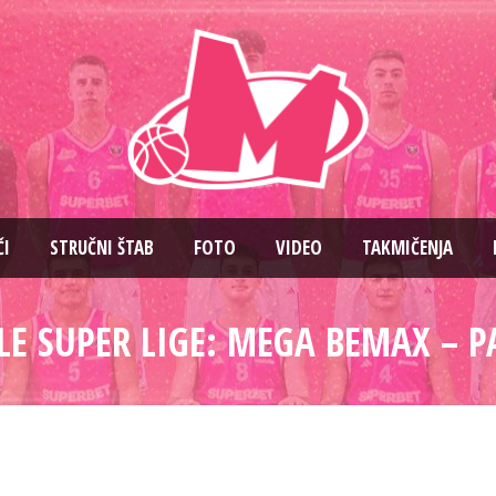
ČI
STRUČNI ŠTAB
FOTO
VIDEO
TAKMIČENJA
LE SUPER LIGE: MEGA BEMAX – P