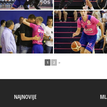
1
2
►
NAJNOVIJE
ML