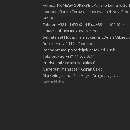
Adresa: KK MEGA SUPERBET, Pariske komune 20, 
sportova Ranko Žeravica, kancelarija 4, Novi Beo
Srbija
Telefon: +381 11 655 0214 Fax: +381 11 655 0214
E-mail: klub@bcmegabasket.net
Sekretarijat kluba: Trening centar „Dejan Milojević
Braće Jerković 119a, Beograd
Radno vreme: ponedeljak-petak od 9-15h
Telefon/Fax: +381 11 655 0214
Predsednik: Velimir Mihailović
Generalni menadžer: Goran Ćakić
Marketing menadžer: Veljko Dragosavljević
Statut kluba