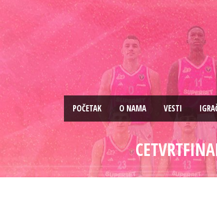
PОČETAK
O NAMA
VESTI
IGRA
CETVRTFINA