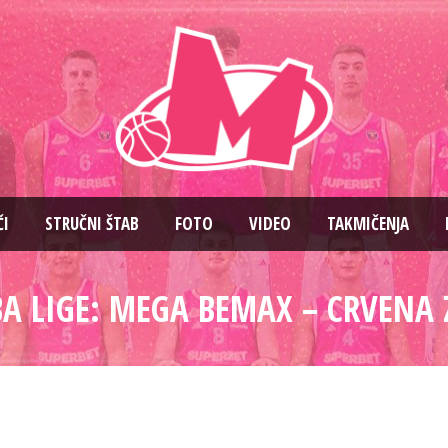
ČI
STRUČNI ŠTAB
FOTO
VIDEO
TAKMIČENJA
BA LIGE: MEGA BEMAX – CRVENA