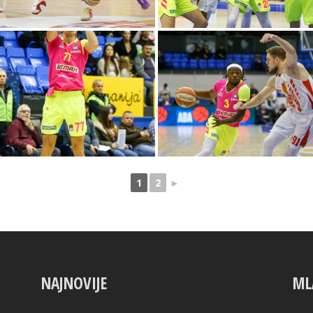
1
2
►
NAJNOVIJE
ML