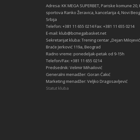
Adresa: KK MEGA SUPERBET, Pariske komune 20, 
sportova Ranko Žeravica, kancelarija 4, Novi Beo
Srbija
Telefon: +381 11 655 0214 Fax: +381 11 655 0214
E-mail: klub@bcmegabasket.net
Sekretarijat kluba: Trening centar „Dejan Milojević
Braće Jerković 119a, Beograd
Radno vreme: ponedeljak-petak od 9-15h
Telefon/Fax: +381 11 655 0214
Predsednik: Velimir Mihailović
Generalni menadžer: Goran Ćakić
Marketing menadžer: Veljko Dragosavljević
Statut kluba