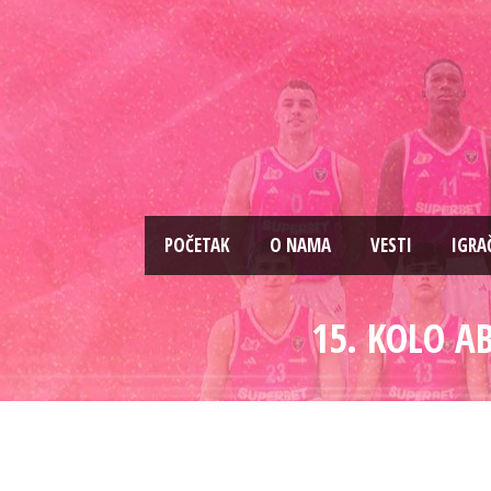
PОČETAK
O NAMA
VESTI
IGRA
15. KOLO A