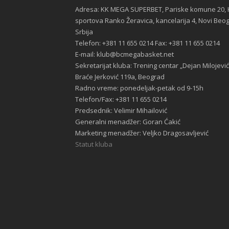
Adresa: KK MEGA SUPERBET, Pariske komune 20, 
sportova Ranko Žeravica, kancelarija 4, Novi Beo
Srbija
Telefon: +381 11 655 0214 Fax: +381 11 655 0214
E-mail: klub@bcmegabasket.net
Sekretarijat kluba: Trening centar „Dejan Milojević
Braće Jerković 119a, Beograd
Radno vreme: ponedeljak-petak od 9-15h
Telefon/Fax: +381 11 655 0214
Predsednik: Velimir Mihailović
Generalni menadžer: Goran Ćakić
Marketing menadžer: Veljko Dragosavljević
Statut kluba