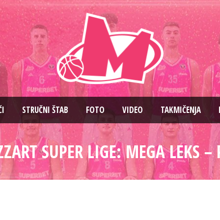
ČI
STRUČNI ŠTAB
FOTO
VIDEO
TAKMIČENJA
ZART SUPER LIGE: MEGA LEKS –