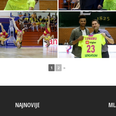
1
2
►
NAJNOVIJE
ML