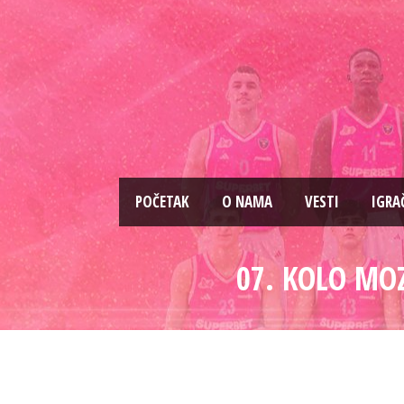
PОČETAK
O NAMA
VESTI
IGRA
07. KOLO MOZ