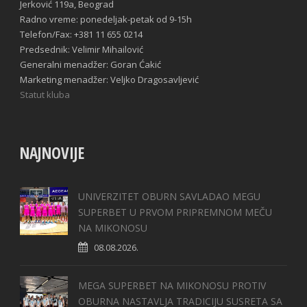
Jerković 119a, Beograd
Radno vreme: ponedeljak-petak od 9-15h
Telefon/Fax: +381 11 655 0214
Predsednik: Velimir Mihailović
Generalni menadžer: Goran Ćakić
Marketing menadžer: Veljko Dragosavljević
Statut kluba
NAJNOVIJE
UNIVERZITET OBURN SAVLADAO MEGU
SUPERBET U PRVOM PRIPREMNOM MEČU
NA MIKONOSU
08.08.2026.
MEGA SUPERBET NA MIKONOSU PROTIV
OBURNA NASTAVLJA TRADICIJU SUSRETA SA