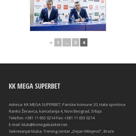
◄
1
...
3
4
KK MEGA SUPERBET
Adresa: KK MEGA SUPERBET, Pariske komune 20, Hala sportova
Ranko Žeravica, kancelarija 4, Novi Beograd, Srbija
Telefon: +381 11 655 0214 Fax: +381 11 655 0214
E-mail: klub@bcmegabasket.net
Sekretarijat kluba: Trening centar „Dejan Milojević“, Braće