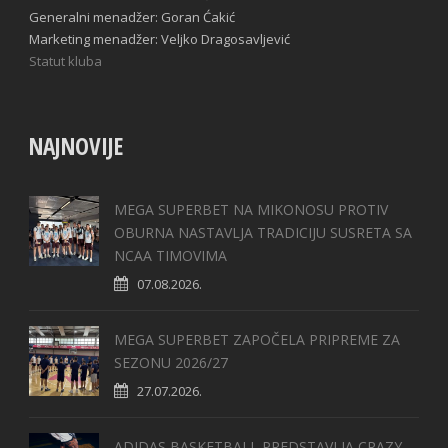
Generalni menadžer: Goran Ćakić
Marketing menadžer: Veljko Dragosavljević
Statut kluba
NAJNOVIJE
MEGA SUPERBET NA MIKONOSU PROTIV
OBURNA NASTAVLJA TRADICIJU SUSRETA SA
NCAA TIMOVIMA
07.08.2026.
MEGA SUPERBET ZAPOČELA PRIPREME ZA
SEZONU 2026/27
27.07.2026.
ADIDAS BASKETBALL PREDSTAVLJA CRAZY