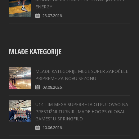
ENERGY
23.07.2026.
MLAĐE KATEGORIJE
MLAĐE KATEGORIJE MEGE SUPER ZAPOČELE
PRIPREME ZA NOVU SEZONU
03.08.2026.
U14 TIM MEGA SUPERBETA OTPUTOVAO NA
PRESTIŽNI TURNIR „MADE HOOPS GLOBAL
GAMES“ U SPRINGFILD
10.06.2026.