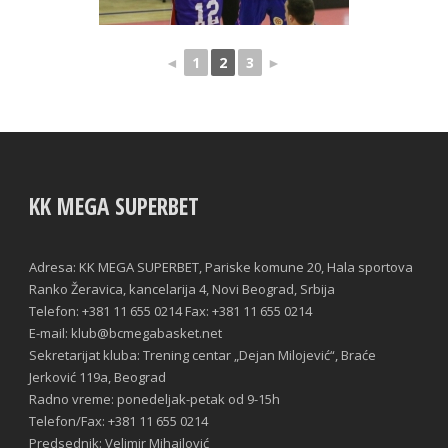
◄
1
2
3
►
KK MEGA SUPERBET
Adresa: KK MEGA SUPERBET, Pariske komune 20, Hala sportova
Ranko Žeravica, kancelarija 4, Novi Beograd, Srbija
Telefon: +381 11 655 0214 Fax: +381 11 655 0214
E-mail: klub@bcmegabasket.net
Sekretarijat kluba: Trening centar „Dejan Milojević“, Braće
Jerković 119a, Beograd
Radno vreme: ponedeljak-petak od 9-15h
Telefon/Fax: +381 11 655 0214
Predsednik: Velimir Mihailović