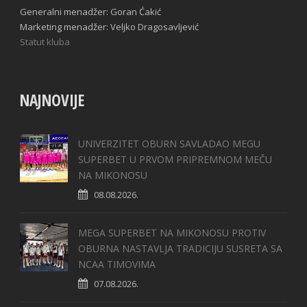
Generalni menadžer: Goran Ćakić
Marketing menadžer: Veljko Dragosavljević
Statut kluba
NAJNOVIJE
UNIVERZITET OBURN SAVLADAO MEGU
SUPERBET U PRVOM PRIPREMNOM MEČU
NA MIKONOSU
08.08.2026.
MEGA SUPERBET NA MIKONOSU PROTIV
OBURNA NASTAVLJA TRADICIJU SUSRETA SA
NCAA TIMOVIMA
07.08.2026.