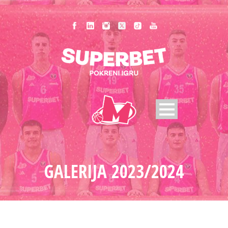
GALERIJA 2023/2024