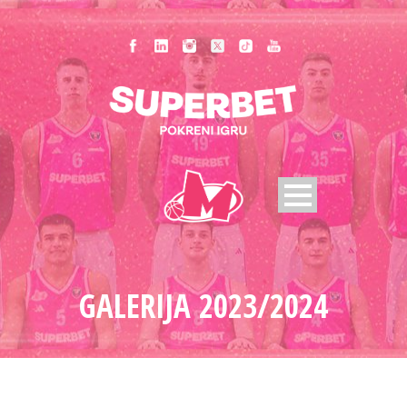
GALERIJA 2023/2024