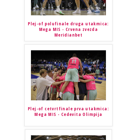
Plej-of polufinale druga utakmica:
Mega MIS - Crvena zvezda
Meridianbet
Plej-of cetvrtfinale prva utakmica:
Mega MIS - Cedevita Olimpija