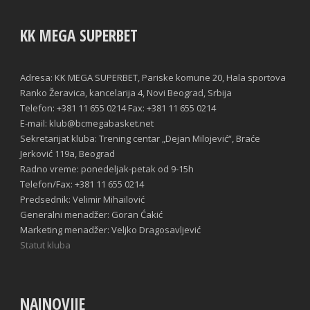
KK MEGA SUPERBET
Adresa: KK MEGA SUPERBET, Pariske komune 20, Hala sportova
Ranko Žeravica, kancelarija 4, Novi Beograd, Srbija
Telefon: +381 11 655 0214 Fax: +381 11 655 0214
E-mail: klub@bcmegabasket.net
Sekretarijat kluba: Trening centar „Dejan Milojević“, Braće
Jerković 119a, Beograd
Radno vreme: ponedeljak-petak od 9-15h
Telefon/Fax: +381 11 655 0214
Predsednik: Velimir Mihailović
Generalni menadžer: Goran Ćakić
Marketing menadžer: Veljko Dragosavljević
Statut kluba
NAJNOVIJE