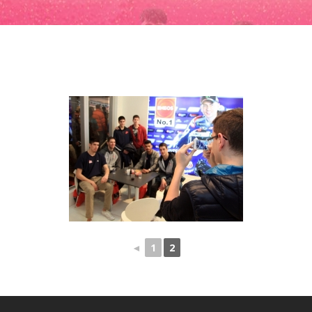
◄
1
2