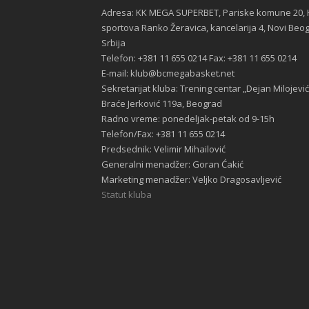
Adresa: KK MEGA SUPERBET, Pariske komune 20, 
sportova Ranko Žeravica, kancelarija 4, Novi Beo
Srbija
Telefon: +381 11 655 0214 Fax: +381 11 655 0214
E-mail: klub@bcmegabasket.net
Sekretarijat kluba: Trening centar „Dejan Milojević
Braće Jerković 119a, Beograd
Radno vreme: ponedeljak-petak od 9-15h
Telefon/Fax: +381 11 655 0214
Predsednik: Velimir Mihailović
Generalni menadžer: Goran Ćakić
Marketing menadžer: Veljko Dragosavljević
Statut kluba