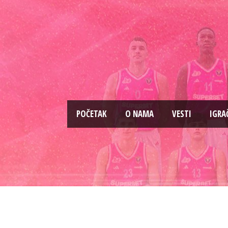
PОČETAK
O NAMA
VESTI
IGRA