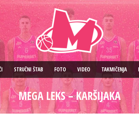
ČI
STRUČNI ŠTAB
FOTO
VIDEO
TAKMIČENJA
MEGA LEKS – KARŠIJAKA