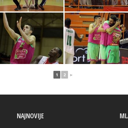
1
2
►
NAJNOVIJE
ML