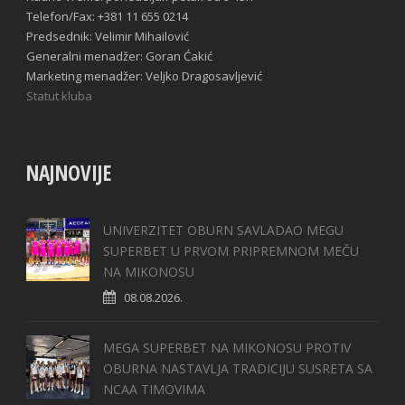
Telefon/Fax: +381 11 655 0214
Predsednik: Velimir Mihailović
Generalni menadžer: Goran Ćakić
Marketing menadžer: Veljko Dragosavljević
Statut kluba
NAJNOVIJE
UNIVERZITET OBURN SAVLADAO MEGU
SUPERBET U PRVOM PRIPREMNOM MEČU
NA MIKONOSU
08.08.2026.
MEGA SUPERBET NA MIKONOSU PROTIV
OBURNA NASTAVLJA TRADICIJU SUSRETA SA
NCAA TIMOVIMA