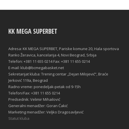
KK MEGA SUPERBET
Adresa: KK MEGA SUPERBET, Pariske komune 20, Hala sportova
Ranko Žeravica, kancelarija 4, Novi Beograd, Srbija
Telefon: +381 11 655 0214 Fax: +381 11 655 0214
E-mail: klub@bcmegabasket.net
Sekretarijat kluba: Trening centar „Dejan Milojević“, Braće
Jerković 119a, Beograd
Radno vreme: ponedeljak-petak od 9-15h
Telefon/Fax: +381 11 655 0214
Predsednik: Velimir Mihailović
Generalni menadžer: Goran Ćakić
Marketing menadžer: Veljko Dragosavljević
Statut kluba