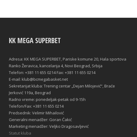
KK MEGA SUPERBET
Adresa: KK MEGA SUPERBET, Pariske komune 20, Hala sportova
Ranko Žeravica, kancelarija 4, Novi Beograd, Srbija
Telefon: +381 11 655 0214 Fax: +381 11 655 0214
E-mail: klub@bcmegabasket.net
Sekretarijat kluba: Trening centar „Dejan Milojević“, Braće
Jerković 119a, Beograd
Radno vreme: ponedeljak-petak od 9-15h
Telefon/Fax: +381 11 655 0214
Predsednik: Velimir Mihailović
Generalni menadžer: Goran Ćakić
Marketing menadžer: Veljko Dragosavljević
Statut kluba