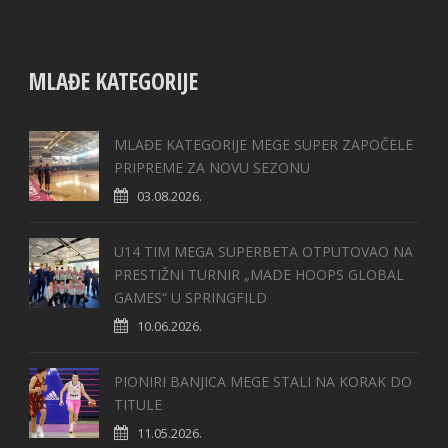
MLAĐE KATEGORIJE
MLAĐE KATEGORIJE MEGE SUPER ZAPOČELE
PRIPREME ZA NOVU SEZONU
03.08.2026.
U14 TIM MEGA SUPERBETA OTPUTOVAO NA
PRESTIŽNI TURNIR „MADE HOOPS GLOBAL
GAMES“ U SPRINGFILD
10.06.2026.
PIONIRI BANJICA MEGE STALI NA KORAK DO
TITULE
11.05.2026.