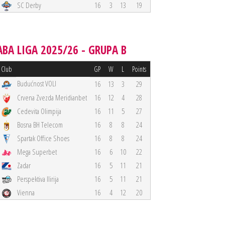
SC Derby
16
3
13
19
ABA LIGA 2025/26 - GRUPA B
Club
GP
W
L
Points
Budućnost VOLI
16
13
3
29
Crvena Zvezda Meridianbet
16
12
4
28
Cedevita Olimpija
16
11
5
27
Bosna BH Telecom
16
8
8
24
Spartak Office Shoes
16
8
8
24
Mega Superbet
16
6
10
22
Zadar
16
5
11
21
Perspektiva Ilirija
16
5
11
21
Vienna
16
4
12
20