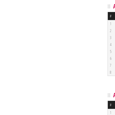
#
1
2
3
4
5
6
7
8
#
1