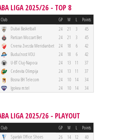
ABA LIGA 2025/26 - TOP 8
Club
GP
W
L
Points
Dubai Basketball
24
21
3
45
Partizan Mozzart Bet
24
21
3
45
Crvena Zvezda Meridianbet
24
18
6
42
Budućnost VOLI
24
18
6
42
U-BT Cluj-Napoca
24
13
11
37
Cedevita Olimpija
24
13
11
37
Bosna BH Telecom
24
10
14
34
Igokea m:tel
24
10
14
34
ABA LIGA 2025/26 - PLAYOUT
Club
GP
W
L
Points
Spartak Office Shoes
26
14
12
40