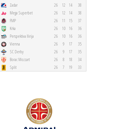
Zadar
26
12
14
38
Mega Superbet
26
12
14
38
FMP
26
11
15
37
Krka
26
10
16
36
Perspektiva Ilirija
26
10
16
36
Vienna
26
9
17
35
SC Derby
26
9
17
35
Borac Mozzart
26
8
18
34
Split
26
7
19
33