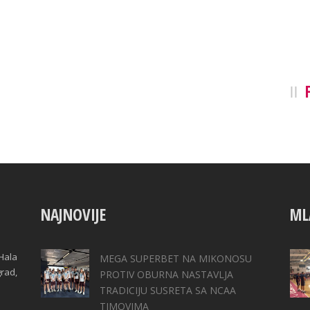
NAJNOVIJE
ML
Hala
MEGA SUPERBET NA MIKONOSU
grad,
PROTIV OBURNA NASTAVLJA
TRADICIJU SUSRETA SA NCAA
TIMOVIMA