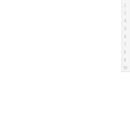
2
3
4
5
6
7
8
9
10