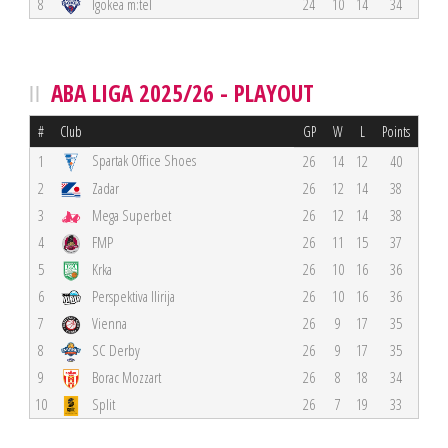
8
Igokea m:tel
24
10
14
34
ABA LIGA 2025/26 - PLAYOUT
#
Club
GP
W
L
Points
Spartak Office Shoes
1
26
14
12
40
2
Zadar
26
12
14
38
3
Mega Superbet
26
12
14
38
4
FMP
26
11
15
37
5
Krka
26
10
16
36
6
Perspektiva Ilirija
26
10
16
36
7
Vienna
26
9
17
35
8
SC Derby
26
9
17
35
9
Borac Mozzart
26
8
18
34
10
Split
26
7
19
33