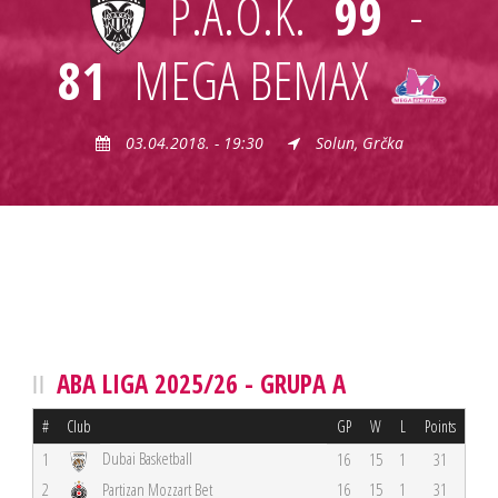
P.A.O.K.
99
-
81
MEGA BEMAX
03.04.2018. - 19:30
Solun, Grčka
ABA LIGA 2025/26 - GRUPA A
#
Club
GP
W
L
Points
Dubai Basketball
1
16
15
1
31
2
Partizan Mozzart Bet
16
15
1
31