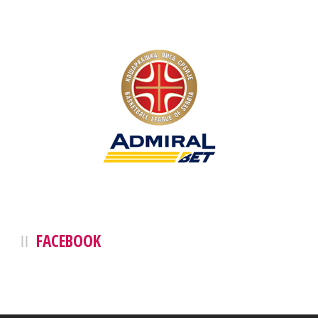
FACEBOOK