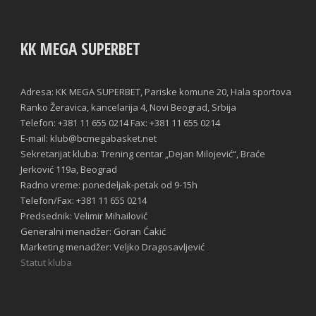
KK MEGA SUPERBET
Adresa: KK MEGA SUPERBET, Pariske komune 20, Hala sportova
Ranko Žeravica, kancelarija 4, Novi Beograd, Srbija
Telefon: +381 11 655 0214 Fax: +381 11 655 0214
E-mail: klub@bcmegabasket.net
Sekretarijat kluba: Trening centar „Dejan Milojević“, Braće
Jerković 119a, Beograd
Radno vreme: ponedeljak-petak od 9-15h
Telefon/Fax: +381 11 655 0214
Predsednik: Velimir Mihailović
Generalni menadžer: Goran Ćakić
Marketing menadžer: Veljko Dragosavljević
Statut kluba