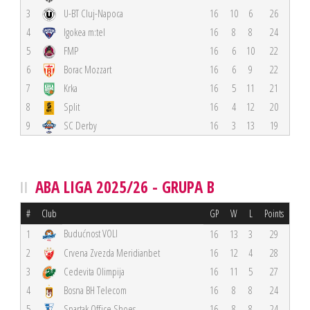
3
U-BT Cluj-Napoca
16
10
6
26
4
Igokea m:tel
16
8
8
24
5
FMP
16
6
10
22
6
Borac Mozzart
16
6
9
22
7
Krka
16
5
11
21
8
Split
16
4
12
20
9
SC Derby
16
3
13
19
ABA LIGA 2025/26 - GRUPA B
#
Club
GP
W
L
Points
Budućnost VOLI
1
16
13
3
29
2
Crvena Zvezda Meridianbet
16
12
4
28
3
Cedevita Olimpija
16
11
5
27
4
Bosna BH Telecom
16
8
8
24
5
Spartak Office Shoes
16
8
8
24