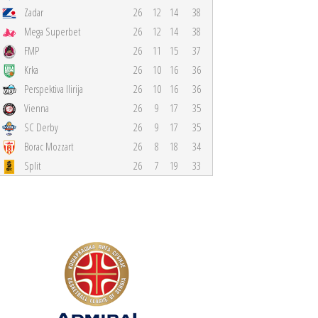
Zadar
26
12
14
38
Mega Superbet
26
12
14
38
FMP
26
11
15
37
Krka
26
10
16
36
Perspektiva Ilirija
26
10
16
36
Vienna
26
9
17
35
SC Derby
26
9
17
35
Borac Mozzart
26
8
18
34
Split
26
7
19
33