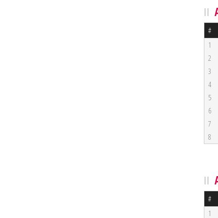
#
1
2
3
4
5
6
7
8
#
1