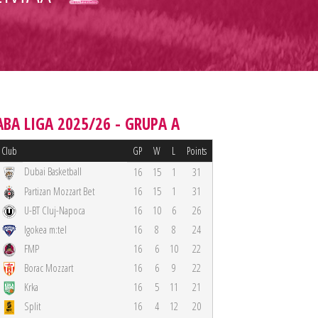
ABA LIGA 2025/26 - GRUPA A
Club
GP
W
L
Points
Dubai Basketball
16
15
1
31
Partizan Mozzart Bet
16
15
1
31
U-BT Cluj-Napoca
16
10
6
26
Igokea m:tel
16
8
8
24
FMP
16
6
10
22
Borac Mozzart
16
6
9
22
Krka
16
5
11
21
Split
16
4
12
20