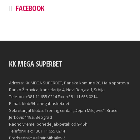
FACEBOOK
KK MEGA SUPERBET
Adresa: KK MEGA SUPERBET, Pariske komune 20, Hala sportova
Ranko Žeravica, kancelarija 4, Novi Beograd, Srbija
Telefon: +381 11 655 0214 Fax: +381 11 655 0214
E-mail: klub@bcmegabasket.net
Sekretarijat kluba: Trening centar „Dejan Milojević“, Braće
Jerković 119a, Beograd
Radno vreme: ponedeljak-petak od 9-15h
Telefon/Fax: +381 11 655 0214
Predsednik: Velimir Mihailović