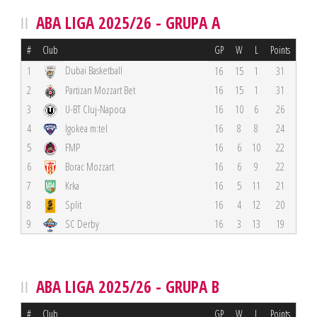
ABA LIGA 2025/26 - GRUPA A
#
Club
GP
W
L
Points
Dubai Basketball
1
16
15
1
31
2
Partizan Mozzart Bet
16
15
1
31
3
U-BT Cluj-Napoca
16
10
6
26
4
Igokea m:tel
16
8
8
24
5
FMP
16
6
10
22
6
Borac Mozzart
16
6
9
22
7
Krka
16
5
11
21
8
Split
16
4
12
20
9
SC Derby
16
3
13
19
ABA LIGA 2025/26 - GRUPA B
#
Club
GP
W
L
Points