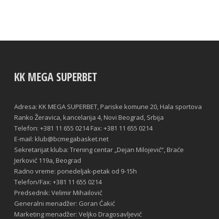
KK MEGA SUPERBET
Adresa: KK MEGA SUPERBET, Pariske komune 20, Hala sportova
Ranko Žeravica, kancelarija 4, Novi Beograd, Srbija
Telefon: +381 11 655 0214 Fax: +381 11 655 0214
E-mail: klub@bcmegabasket.net
Sekretarijat kluba: Trening centar „Dejan Milojević“, Braće
Jerković 119a, Beograd
Radno vreme: ponedeljak-petak od 9-15h
Telefon/Fax: +381 11 655 0214
Predsednik: Velimir Mihailović
Generalni menadžer: Goran Ćakić
Marketing menadžer: Veljko Dragosavljević