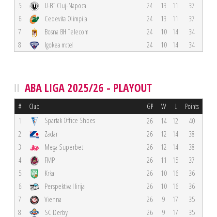
5
U-BT Cluj-Napoca
24
13
11
37
6
Cedevita Olimpija
24
13
11
37
7
Bosna BH Telecom
24
10
14
34
8
Igokea m:tel
24
10
14
34
ABA LIGA 2025/26 - PLAYOUT
#
Club
GP
W
L
Points
Spartak Office Shoes
1
26
14
12
40
2
Zadar
26
12
14
38
3
Mega Superbet
26
12
14
38
4
FMP
26
11
15
37
5
Krka
26
10
16
36
6
Perspektiva Ilirija
26
10
16
36
7
Vienna
26
9
17
35
8
SC Derby
26
9
17
35