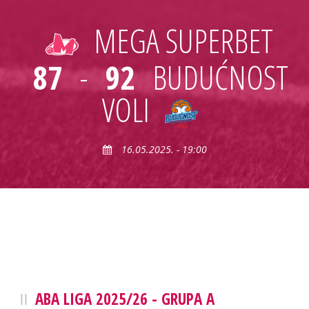
MEGA SUPERBET
87
-
92
BUDUĆNOST
VOLI
16.05.2025. - 19:00
ABA LIGA 2025/26 - GRUPA A