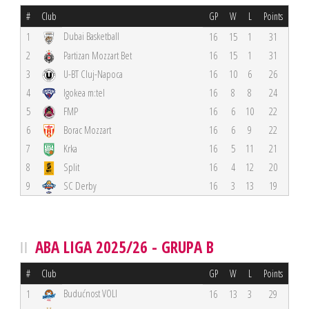
#
Club
GP
W
L
Points
Dubai Basketball
1
16
15
1
31
2
Partizan Mozzart Bet
16
15
1
31
3
U-BT Cluj-Napoca
16
10
6
26
4
Igokea m:tel
16
8
8
24
5
FMP
16
6
10
22
6
Borac Mozzart
16
6
9
22
7
Krka
16
5
11
21
8
Split
16
4
12
20
9
SC Derby
16
3
13
19
ABA LIGA 2025/26 - GRUPA B
#
Club
GP
W
L
Points
Budućnost VOLI
1
16
13
3
29