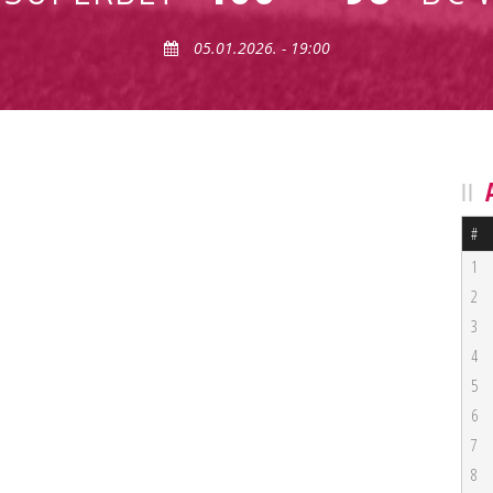
05.01.2026. - 19:00
#
1
2
3
4
5
6
7
8