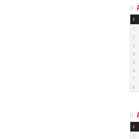
#
1
2
3
4
5
6
7
8
#
1