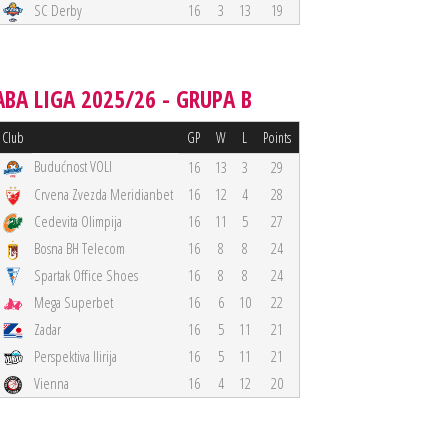
SC Derby
16
3
13
19
ABA LIGA 2025/26 - GRUPA B
Club
GP
W
L
Points
Budućnost VOLI
16
13
3
29
Crvena Zvezda Meridianbet
16
12
4
28
Cedevita Olimpija
16
11
5
27
Bosna BH Telecom
16
8
8
24
Spartak Office Shoes
16
8
8
24
Mega Superbet
16
6
10
22
Zadar
16
5
11
21
Perspektiva Ilirija
16
5
11
21
Vienna
16
4
12
20