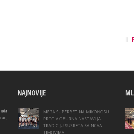
NAJNOVIJE
ML
Hala
MEGA SUPERBET NA MIKONOSU
grad,
PROTIV OBURNA NASTAVLJA
TRADICIJU SUSRETA SA NCAA
TIMOVIMA