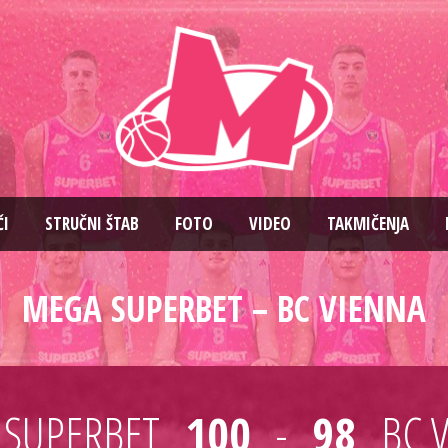
ČI
STRUČNI ŠTAB
FOTO
VIDEO
TAKMIČENJA
MEGA SUPERBET – BC VIENNA
SUPERBET
100
-
98
BC 