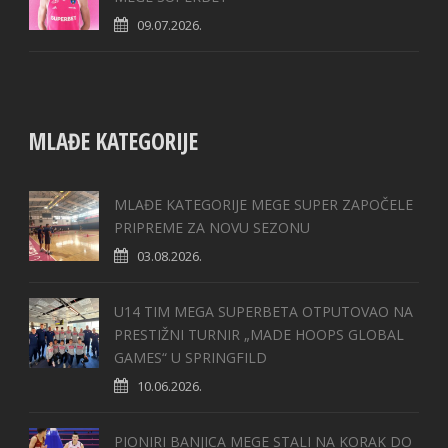
09.07.2026.
MLAĐE KATEGORIJE
MLAĐE KATEGORIJE MEGE SUPER ZAPOČELE
PRIPREME ZA NOVU SEZONU
03.08.2026.
U14 TIM MEGA SUPERBETA OTPUTOVAO NA
PRESTIŽNI TURNIR „MADE HOOPS GLOBAL
GAMES“ U SPRINGFILD
10.06.2026.
PIONIRI BANJICA MEGE STALI NA KORAK DO