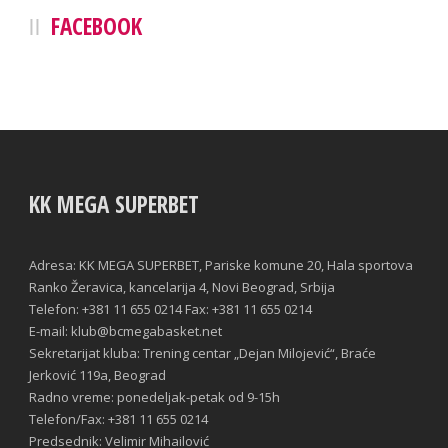
FACEBOOK
KK MEGA SUPERBET
Adresa: KK MEGA SUPERBET, Pariske komune 20, Hala sportova
Ranko Žeravica, kancelarija 4, Novi Beograd, Srbija
Telefon: +381 11 655 0214 Fax: +381 11 655 0214
E-mail: klub@bcmegabasket.net
Sekretarijat kluba: Trening centar „Dejan Milojević“, Braće
Jerković 119a, Beograd
Radno vreme: ponedeljak-petak od 9-15h
Telefon/Fax: +381 11 655 0214
Predsednik: Velimir Mihailović