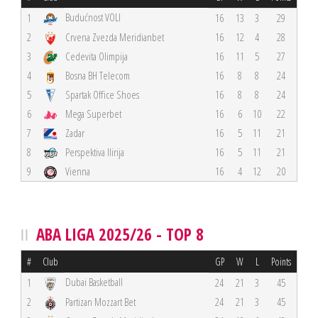
Budućnost VOLI
1
16
13
3
29
2
Crvena Zvezda Meridianbet
16
12
4
28
3
Cedevita Olimpija
16
11
5
27
4
Bosna BH Telecom
16
8
8
24
5
Spartak Office Shoes
16
8
8
24
6
Mega Superbet
16
6
10
22
7
Zadar
16
5
11
21
8
Perspektiva Ilirija
16
5
11
21
9
Vienna
16
4
12
20
ABA LIGA 2025/26 - TOP 8
#
Club
GP
W
L
Points
Dubai Basketball
1
24
21
3
45
2
Partizan Mozzart Bet
24
21
3
45