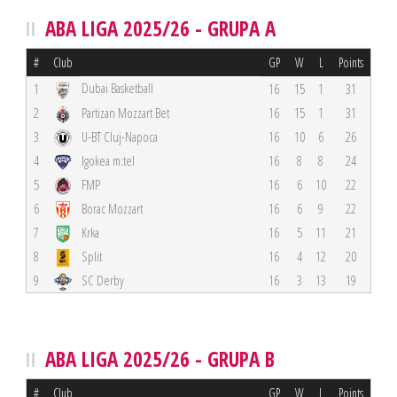
ABA LIGA 2025/26 - GRUPA A
#
Club
GP
W
L
Points
Dubai Basketball
1
16
15
1
31
2
Partizan Mozzart Bet
16
15
1
31
3
U-BT Cluj-Napoca
16
10
6
26
4
Igokea m:tel
16
8
8
24
5
FMP
16
6
10
22
6
Borac Mozzart
16
6
9
22
7
Krka
16
5
11
21
8
Split
16
4
12
20
9
SC Derby
16
3
13
19
ABA LIGA 2025/26 - GRUPA B
#
Club
GP
W
L
Points