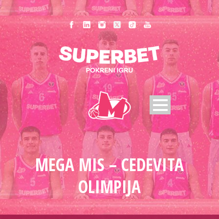
MEGA MIS – CEDEVITA
OLIMPIJA