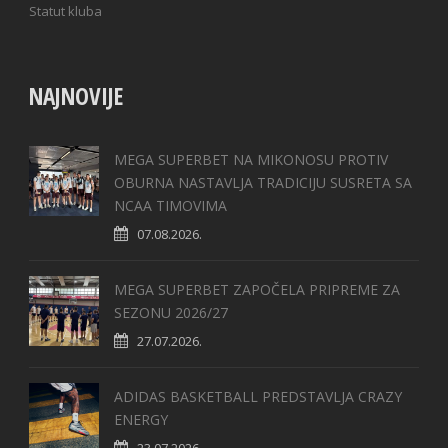
Statut kluba
NAJNOVIJE
MEGA SUPERBET NA MIKONOSU PROTIV
OBURNA NASTAVLJA TRADICIJU SUSRETA SA
NCAA TIMOVIMA
07.08.2026.
MEGA SUPERBET ZAPOČELA PRIPREME ZA
SEZONU 2026/27
27.07.2026.
ADIDAS BASKETBALL PREDSTAVLJA CRAZY
ENERGY