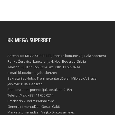
KK MEGA SUPERBET
Adresa: KK MEGA SUPERBET, Pariske komune 20, Hala sportova
Ranko Žeravica, kancelarija 4, Novi Beograd, Srbija
Telefon: +381 11 655 0214 Fax: +381 11 655 0214
E-mail: klub@bcmegabasket.net
Sekretarijat kluba: Trening centar „Dejan Milojević“, Braće
Jerković 119a, Beograd
Radno vreme: ponedeljak-petak od 9-15h
Telefon/Fax: +381 11 655 0214
Predsednik: Velimir Mihailović
Generalni menadžer: Goran Ćakić
Marketing menadžer: Veljko Dragosavljević