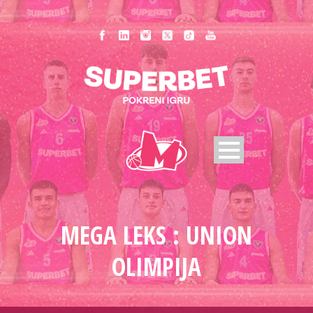
MEGA LEKS : UNION
OLIMPIJA