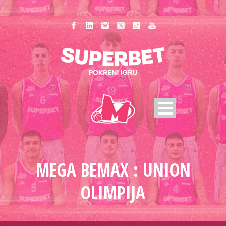
MEGA BEMAX : UNION
OLIMPIJA