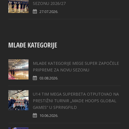
SEZONU 2026/27
27.07.2026.
MLAĐE KATEGORIJE
MLAĐE KATEGORIJE MEGE SUPER ZAPOČELE
PRIPREME ZA NOVU SEZONU
03.08.2026.
U14 TIM MEGA SUPERBETA OTPUTOVAO NA
PRESTIŽNI TURNIR „MADE HOOPS GLOBAL
GAMES“ U SPRINGFILD
10.06.2026.