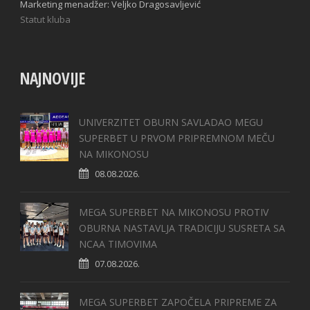
Marketing menadžer: Veljko Dragosavljević
Statut kluba
NAJNOVIJE
UNIVERZITET OBURN SAVLADAO MEGU
SUPERBET U PRVOM PRIPREMNOM MEČU
NA MIKONOSU
08.08.2026.
MEGA SUPERBET NA MIKONOSU PROTIV
OBURNA NASTAVLJA TRADICIJU SUSRETA SA
NCAA TIMOVIMA
07.08.2026.
MEGA SUPERBET ZAPOČELA PRIPREME ZA