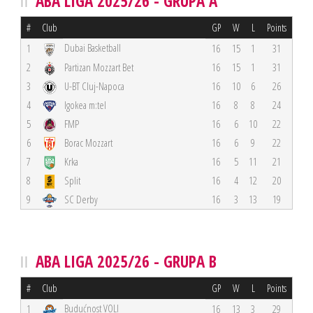
ABA LIGA 2025/26 - GRUPA A
#
Club
GP
W
L
Points
Dubai Basketball
1
16
15
1
31
2
Partizan Mozzart Bet
16
15
1
31
3
U-BT Cluj-Napoca
16
10
6
26
4
Igokea m:tel
16
8
8
24
5
FMP
16
6
10
22
6
Borac Mozzart
16
6
9
22
7
Krka
16
5
11
21
8
Split
16
4
12
20
9
SC Derby
16
3
13
19
ABA LIGA 2025/26 - GRUPA B
#
Club
GP
W
L
Points
Budućnost VOLI
1
16
13
3
29