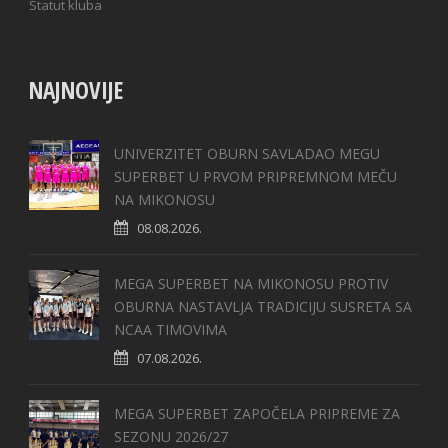
Statut kluba
NAJNOVIJE
UNIVERZITET OBURN SAVLADAO MEGU
SUPERBET U PRVOM PRIPREMNOM MEČU
NA MIKONOSU
08.08.2026.
MEGA SUPERBET NA MIKONOSU PROTIV
OBURNA NASTAVLJA TRADICIJU SUSRETA SA
NCAA TIMOVIMA
07.08.2026.
MEGA SUPERBET ZAPOČELA PRIPREME ZA
SEZONU 2026/27