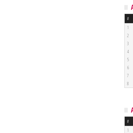
#
1
2
3
4
5
6
7
8
#
1