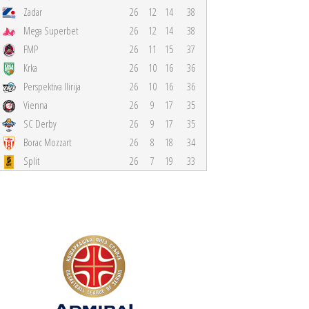
Zadar
26
12
14
38
Mega Superbet
26
12
14
38
FMP
26
11
15
37
Krka
26
10
16
36
Perspektiva Ilirija
26
10
16
36
Vienna
26
9
17
35
SC Derby
26
9
17
35
Borac Mozzart
26
8
18
34
Split
26
7
19
33