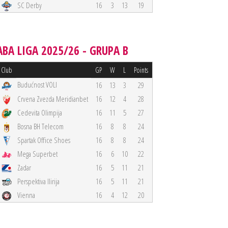
SC Derby
16
3
13
19
ABA LIGA 2025/26 - GRUPA B
Club
GP
W
L
Points
Budućnost VOLI
16
13
3
29
Crvena Zvezda Meridianbet
16
12
4
28
Cedevita Olimpija
16
11
5
27
Bosna BH Telecom
16
8
8
24
Spartak Office Shoes
16
8
8
24
Mega Superbet
16
6
10
22
Zadar
16
5
11
21
Perspektiva Ilirija
16
5
11
21
Vienna
16
4
12
20