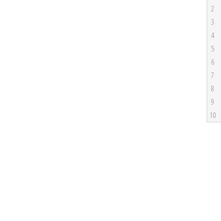
2
3
4
5
6
7
8
9
10