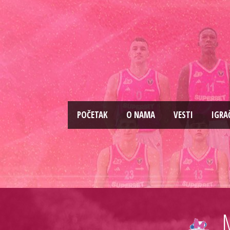
PОČETAK
O NAMA
VESTI
IGRA