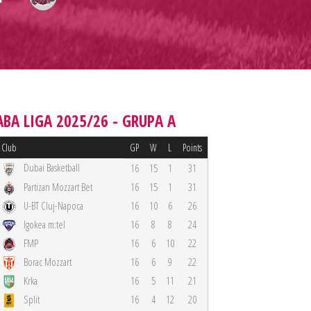
ABA LIGA 2025/26 - GRUPA A
Club
GP
W
L
Points
Dubai Basketball
16
15
1
31
Partizan Mozzart Bet
16
15
1
31
U-BT Cluj-Napoca
16
10
6
26
Igokea m:tel
16
8
8
24
FMP
16
6
10
22
Borac Mozzart
16
6
9
22
Krka
16
5
11
21
Split
16
4
12
20