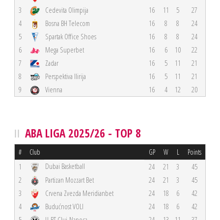
3
Cedevita Olimpija
16
11
5
27
4
Bosna BH Telecom
16
8
8
24
5
Spartak Office Shoes
16
8
8
24
6
Mega Superbet
16
6
10
22
7
Zadar
16
5
11
21
8
Perspektiva Ilirija
16
5
11
21
9
Vienna
16
4
12
20
ABA LIGA 2025/26 - TOP 8
#
Club
GP
W
L
Points
Dubai Basketball
1
24
21
3
45
2
Partizan Mozzart Bet
24
21
3
45
3
Crvena Zvezda Meridianbet
24
18
6
42
4
Budućnost VOLI
24
18
6
42
5
U-BT Cluj-Napoca
24
13
11
37