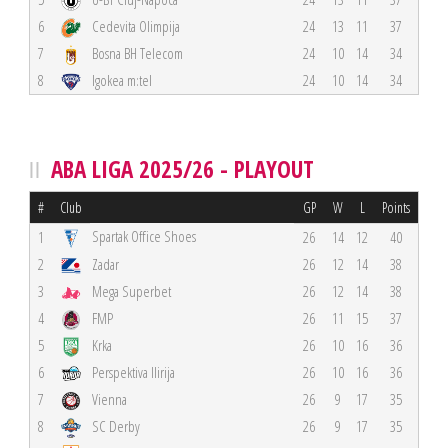
6
Cedevita Olimpija
24
13
11
37
7
Bosna BH Telecom
24
10
14
34
8
Igokea m:tel
24
10
14
34
ABA LIGA 2025/26 - PLAYOUT
#
Club
GP
W
L
Points
Spartak Office Shoes
1
26
14
12
40
2
Zadar
26
12
14
38
3
Mega Superbet
26
12
14
38
4
FMP
26
11
15
37
5
Krka
26
10
16
36
6
Perspektiva Ilirija
26
10
16
36
7
Vienna
26
9
17
35
8
SC Derby
26
9
17
35