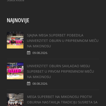
Statut kluba
NAJNOVIJE
SJAJNA MEGA SUPERBET POBEDILA
UNIVERZITET OBURN U PRIPREMNOM MEČU
NA MIKONOSU
09.08.2026.
UNIVERZITET OBURN SAVLADAO MEGU
SUPERBET U PRVOM PRIPREMNOM MEČU
NA MIKONOSU
08.08.2026.
MEGA SUPERBET NA MIKONOSU PROTIV
OBURNA NASTAVLJA TRADICIJU SUSRETA SA