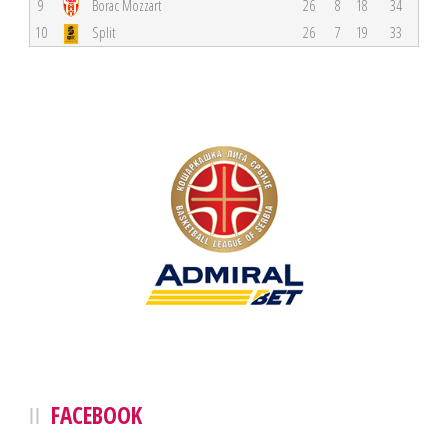
9
Borac Mozzart
26
8
18
34
10
Split
26
7
19
33
FACEBOOK