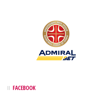
FACEBOOK