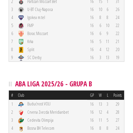
2
Partizan Mozzart Bet
16
15
1
31
3
U-BT Cluj-Napoca
16
10
6
26
4
Igokea m:tel
16
8
8
24
5
FMP
16
6
10
22
6
Borac Mozzart
16
6
9
22
7
Krka
16
5
11
21
8
Split
16
4
12
20
9
SC Derby
16
3
13
19
ABA LIGA 2025/26 - GRUPA B
#
Club
GP
W
L
Points
Budućnost VOLI
1
16
13
3
29
2
Crvena Zvezda Meridianbet
16
12
4
28
3
Cedevita Olimpija
16
11
5
27
4
Bosna BH Telecom
16
8
8
24