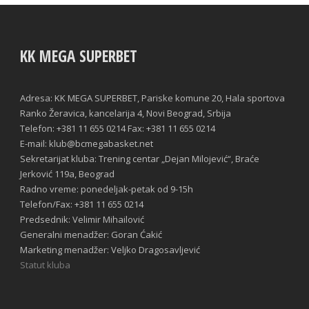
KK MEGA SUPERBET
Adresa: KK MEGA SUPERBET, Pariske komune 20, Hala sportova
Ranko Žeravica, kancelarija 4, Novi Beograd, Srbija
Telefon: +381 11 655 0214 Fax: +381 11 655 0214
E-mail: klub@bcmegabasket.net
Sekretarijat kluba: Trening centar „Dejan Milojević“, Braće
Jerković 119a, Beograd
Radno vreme: ponedeljak-petak od 9-15h
Telefon/Fax: +381 11 655 0214
Predsednik: Velimir Mihailović
Generalni menadžer: Goran Ćakić
Marketing menadžer: Veljko Dragosavljević
Statut kluba