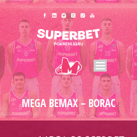
MEGA BEMAX – BORAC