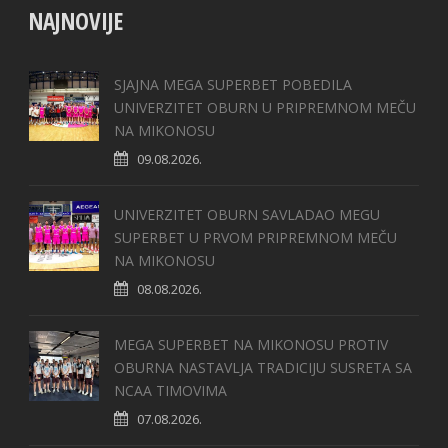
NAJNOVIJE
SJAJNA MEGA SUPERBET POBEDILA
UNIVERZITET OBURN U PRIPREMNOM MEČU
NA MIKONOSU
09.08.2026.
UNIVERZITET OBURN SAVLADAO MEGU
SUPERBET U PRVOM PRIPREMNOM MEČU
NA MIKONOSU
08.08.2026.
MEGA SUPERBET NA MIKONOSU PROTIV
OBURNA NASTAVLJA TRADICIJU SUSRETA SA
NCAA TIMOVIMA
07.08.2026.