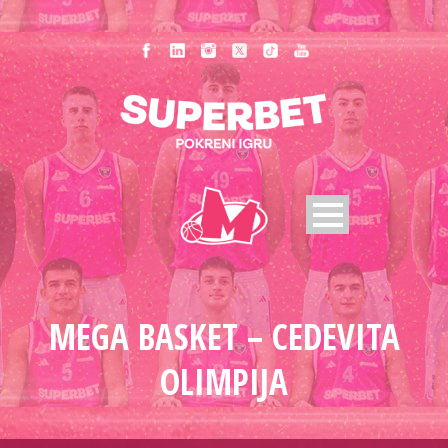
MEGA BASKET – CEDEVITA
OLIMPIJA