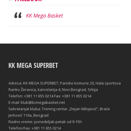
KK Mega Basket
KK MEGA SUPERBET
Adresa: KK MEGA SUPERBET, Pariske komune 20, Hala sportova
Ranko Žeravica, kancelarija 4, Novi Beograd, Srbija
Telefon: +381 11 655 0214 Fax: +381 11 655 0214
E-mail: klub@bcmegabasket.net
Sekretarijat kluba: Trening centar „Dejan Milojević“, Braće
Jerković 119a, Beograd
Radno vreme: ponedeljak-petak od 9-15h
Telefon/Fax: +381 11 655 0214