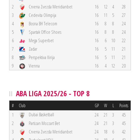
2
Crvena Zvezda Meridianbet
16
12
4
28
3
Cedevita Olimpija
16
11
5
27
4
Bosna BH Telecom
16
8
8
24
5
Spartak Office Shoes
16
8
8
24
6
Mega Superbet
16
6
10
22
7
Zadar
16
5
11
21
8
Perspektiva Ilirija
16
5
11
21
9
Vienna
16
4
12
20
ABA LIGA 2025/26 - TOP 8
#
Club
GP
W
L
Points
Dubai Basketball
1
24
21
3
45
2
Partizan Mozzart Bet
24
21
3
45
3
Crvena Zvezda Meridianbet
24
18
6
42