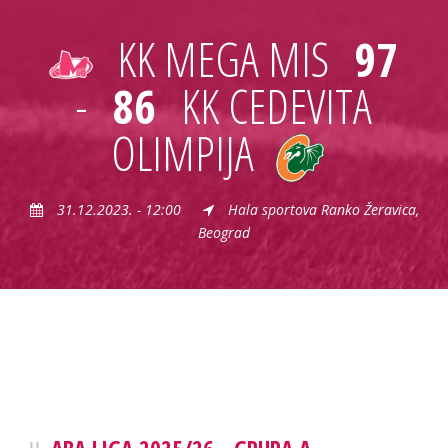
KK MEGA MIS
97
-
86
KK CEDEVITA
OLIMPIJA
31.12.2023. - 12:00
Hala sportova Ranko Žeravica,
Beograd