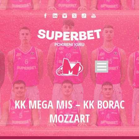
KK MEGA MIS – KK BORAC
MOZZART