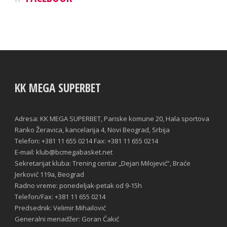
KK MEGA SUPERBET
Adresa: KK MEGA SUPERBET, Pariske komune 20, Hala sportova
Ranko Žeravica, kancelarija 4, Novi Beograd, Srbija
Telefon: +381 11 655 0214 Fax: +381 11 655 0214
E-mail: klub@bcmegabasket.net
Sekretarijat kluba: Trening centar „Dejan Milojević“, Braće
Jerković 119a, Beograd
Radno vreme: ponedeljak-petak od 9-15h
Telefon/Fax: +381 11 655 0214
Predsednik: Velimir Mihailović
Generalni menadžer: Goran Ćakić