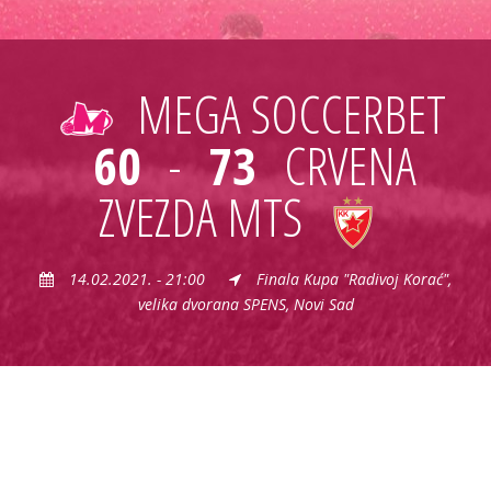
MEGA SOCCERBET
60
-
73
CRVENA
ZVEZDA MTS
14.02.2021. - 21:00
Finala Kupa "Radivoj Korać",
velika dvorana SPENS, Novi Sad