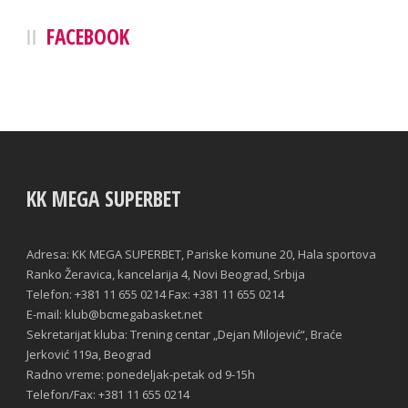
FACEBOOK
KK MEGA SUPERBET
Adresa: KK MEGA SUPERBET, Pariske komune 20, Hala sportova
Ranko Žeravica, kancelarija 4, Novi Beograd, Srbija
Telefon: +381 11 655 0214 Fax: +381 11 655 0214
E-mail: klub@bcmegabasket.net
Sekretarijat kluba: Trening centar „Dejan Milojević“, Braće
Jerković 119a, Beograd
Radno vreme: ponedeljak-petak od 9-15h
Telefon/Fax: +381 11 655 0214