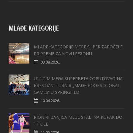
MLAĐE KATEGORIJE
MLAĐE KATEGORIJE MEGE SUPER ZAPOČELE
PRIPREME ZA NOVU SEZONU
03.08.2026.
U14 TIM MEGA SUPERBETA OTPUTOVAO NA
PRESTIŽNI TURNIR „MADE HOOPS GLOBAL
GAMES“ U SPRINGFILD
10.06.2026.
PIONIRI BANJICA MEGE STALI NA KORAK DO
TITULE
11.05.2026.