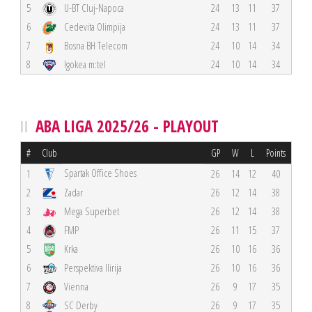
5
U-BT Cluj-Napoca
24
13
11
37
6
Cedevita Olimpija
24
13
11
37
7
Bosna BH Telecom
24
10
14
34
8
Igokea m:tel
24
10
14
34
ABA LIGA 2025/26 - PLAYOUT
#
Club
GP
W
L
Points
Spartak Office Shoes
1
26
14
12
40
2
Zadar
26
12
14
38
3
Mega Superbet
26
12
14
38
4
FMP
26
11
15
37
5
Krka
26
10
16
36
6
Perspektiva Ilirija
26
10
16
36
7
Vienna
26
9
17
35
8
SC Derby
26
9
17
35