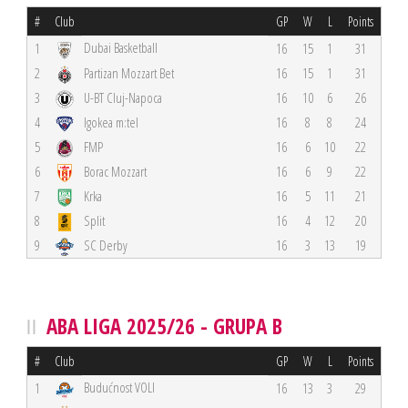
#
Club
GP
W
L
Points
Dubai Basketball
1
16
15
1
31
2
Partizan Mozzart Bet
16
15
1
31
3
U-BT Cluj-Napoca
16
10
6
26
4
Igokea m:tel
16
8
8
24
5
FMP
16
6
10
22
6
Borac Mozzart
16
6
9
22
7
Krka
16
5
11
21
8
Split
16
4
12
20
9
SC Derby
16
3
13
19
ABA LIGA 2025/26 - GRUPA B
#
Club
GP
W
L
Points
Budućnost VOLI
1
16
13
3
29