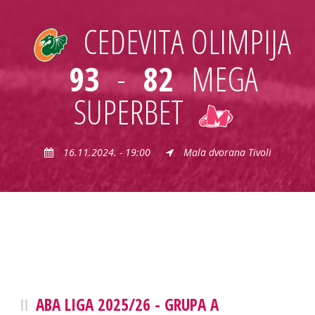
CEDEVITA OLIMPIJA
93
-
82
MEGA
SUPERBET
16.11.2024. - 19:00
Mala dvorana Tivoli
ABA LIGA 2025/26 - GRUPA A