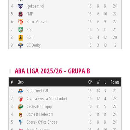
4
Igokea m:tel
16
8
8
24
5
FMP
16
6
10
22
6
Borac Mozzart
16
6
9
22
7
Krka
16
5
11
21
8
Split
16
4
12
20
9
SC Derby
16
3
13
19
ABA LIGA 2025/26 - GRUPA B
#
Club
GP
W
L
Points
Budućnost VOLI
1
16
13
3
29
2
Crvena Zvezda Meridianbet
16
12
4
28
3
Cedevita Olimpija
16
11
5
27
4
Bosna BH Telecom
16
8
8
24
5
Spartak Office Shoes
16
8
8
24
6
Mega Superbet
16
6
10
22