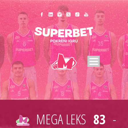
MEGA LEKS
83
-