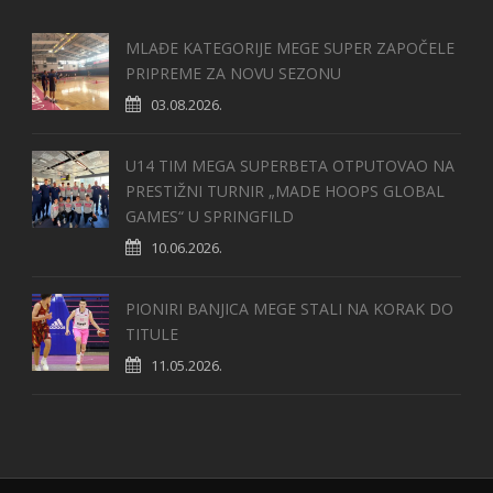
MLAĐE KATEGORIJE MEGE SUPER ZAPOČELE
PRIPREME ZA NOVU SEZONU
03.08.2026.
U14 TIM MEGA SUPERBETA OTPUTOVAO NA
PRESTIŽNI TURNIR „MADE HOOPS GLOBAL
GAMES“ U SPRINGFILD
10.06.2026.
PIONIRI BANJICA MEGE STALI NA KORAK DO
TITULE
11.05.2026.