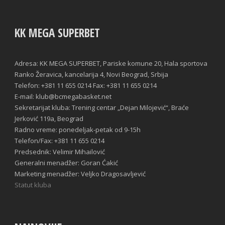
KK MEGA SUPERBET
Adresa: KK MEGA SUPERBET, Pariske komune 20, Hala sportova
Ranko Žeravica, kancelarija 4, Novi Beograd, Srbija
Telefon: +381 11 655 0214 Fax: +381 11 655 0214
E-mail: klub@bcmegabasket.net
Sekretarijat kluba: Trening centar „Dejan Milojević“, Braće
Jerković 119a, Beograd
Radno vreme: ponedeljak-petak od 9-15h
Telefon/Fax: +381 11 655 0214
Predsednik: Velimir Mihailović
Generalni menadžer: Goran Ćakić
Marketing menadžer: Veljko Dragosavljević
Statut kluba