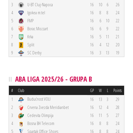
3
U-BT Cluj-Napoca
16
10
6
26
4
Igokea m:tel
16
8
8
24
5
FMP
16
6
10
22
6
Borac Mozzart
16
6
9
22
7
Krka
16
5
11
21
8
Split
16
4
12
20
9
SC Derby
16
3
13
19
ABA LIGA 2025/26 - GRUPA B
#
Club
GP
W
L
Points
Budućnost VOLI
1
16
13
3
29
2
Crvena Zvezda Meridianbet
16
12
4
28
3
Cedevita Olimpija
16
11
5
27
4
Bosna BH Telecom
16
8
8
24
5
Spartak Office Shoes
16
8
8
24