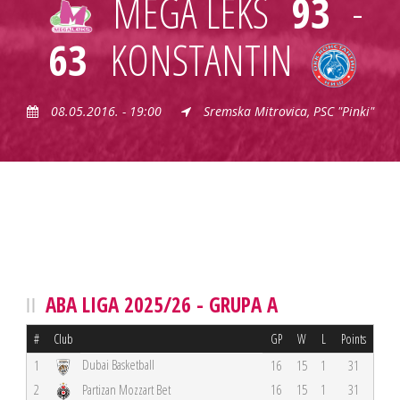
MEGA LEKS
93
-
63
KONSTANTIN
08.05.2016. - 19:00
Sremska Mitrovica, PSC "Pinki"
ABA LIGA 2025/26 - GRUPA A
#
Club
GP
W
L
Points
Dubai Basketball
1
16
15
1
31
2
Partizan Mozzart Bet
16
15
1
31