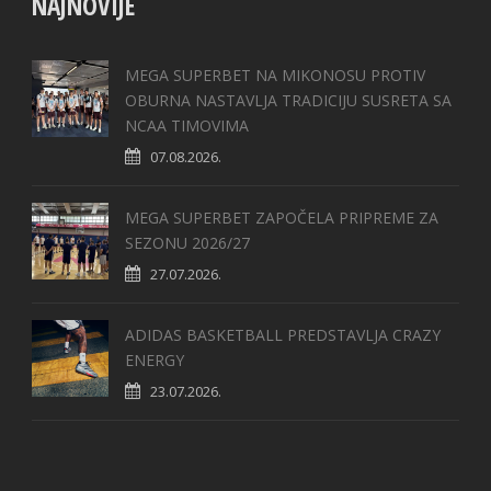
NAJNOVIJE
MEGA SUPERBET NA MIKONOSU PROTIV
OBURNA NASTAVLJA TRADICIJU SUSRETA SA
NCAA TIMOVIMA
07.08.2026.
MEGA SUPERBET ZAPOČELA PRIPREME ZA
SEZONU 2026/27
27.07.2026.
ADIDAS BASKETBALL PREDSTAVLJA CRAZY
ENERGY
23.07.2026.