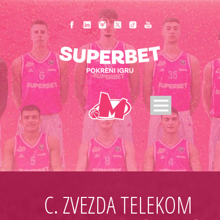
C. ZVEZDA TELEKOM