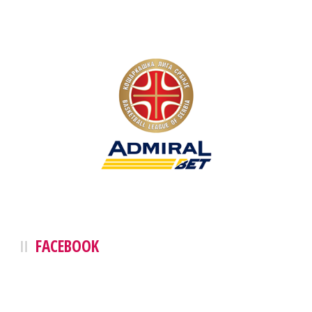
FACEBOOK