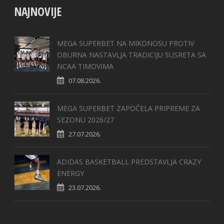
NAJNOVIJE
MEGA SUPERBET NA MIKONOSU PROTIV
OBURNA NASTAVLJA TRADICIJU SUSRETA SA
NCAA TIMOVIMA
07.08.2026.
MEGA SUPERBET ZAPOČELA PRIPREME ZA
SEZONU 2026/27
27.07.2026.
ADIDAS BASKETBALL PREDSTAVLJA CRAZY
ENERGY
23.07.2026.