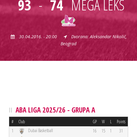
93
-
74
MEGA LEKS
30.04.2016. - 20:00
Dvorana: Aleksandar Nikolić,
Beograd
ABA LIGA 2025/26 - GRUPA A
#
Club
GP
W
L
Points
Dubai Basketball
1
16
15
1
31