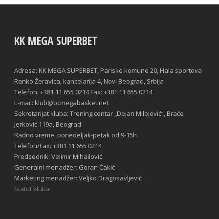
KK MEGA SUPERBET
Adresa: KK MEGA SUPERBET, Pariske komune 20, Hala sportova
Ranko Žeravica, kancelarija 4, Novi Beograd, Srbija
Telefon: +381 11 655 0214 Fax: +381 11 655 0214
E-mail: klub@bcmegabasket.net
Sekretarijat kluba: Trening centar „Dejan Milojević“, Braće
Jerković 119a, Beograd
Radno vreme: ponedeljak-petak od 9-15h
Telefon/Fax: +381 11 655 0214
Predsednik: Velimir Mihailović
Generalni menadžer: Goran Ćakić
Marketing menadžer: Veljko Dragosavljević
Statut kluba