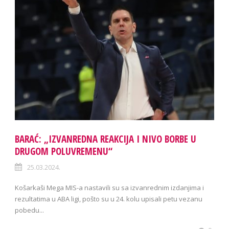
BARAĆ: „IZVANREDNA REAKCIJA I NIVO BORBE U
DRUGOM POLUVREMENU“
25.03.2024.
Košarkaši Mega MIS-a nastavili su sa izvanrednim izdanjima i
rezultatima u ABA ligi, pošto su u 24. kolu upisali petu vezanu
pobedu...