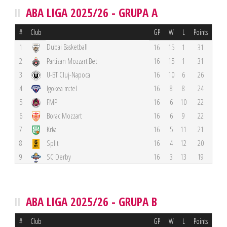
ABA LIGA 2025/26 - GRUPA A
#
Club
GP
W
L
Points
Dubai Basketball
1
16
15
1
31
2
Partizan Mozzart Bet
16
15
1
31
3
U-BT Cluj-Napoca
16
10
6
26
4
Igokea m:tel
16
8
8
24
5
FMP
16
6
10
22
6
Borac Mozzart
16
6
9
22
7
Krka
16
5
11
21
8
Split
16
4
12
20
9
SC Derby
16
3
13
19
ABA LIGA 2025/26 - GRUPA B
#
Club
GP
W
L
Points