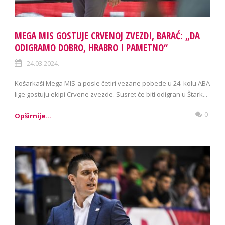
MEGA MIS GOSTUJE CRVENOJ ZVEZDI, BARAĆ: „DA
ODIGRAMO DOBRO, HRABRO I PAMETNO“
24.03.2024.
Košarkaši Mega MIS-a posle četiri vezane pobede u 24. kolu ABA
lige gostuju ekipi Crvene zvezde. Susret će biti odigran u Štark...
0
Opširnije...