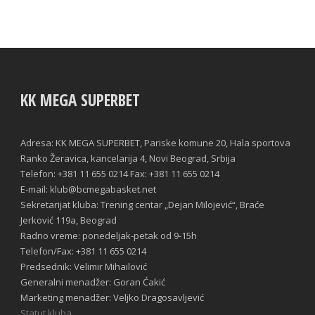
KK MEGA SUPERBET
Adresa: KK MEGA SUPERBET, Pariske komune 20, Hala sportova
Ranko Žeravica, kancelarija 4, Novi Beograd, Srbija
Telefon: +381 11 655 0214 Fax: +381 11 655 0214
E-mail: klub@bcmegabasket.net
Sekretarijat kluba: Trening centar „Dejan Milojević“, Braće
Jerković 119a, Beograd
Radno vreme: ponedeljak-petak od 9-15h
Telefon/Fax: +381 11 655 0214
Predsednik: Velimir Mihailović
Generalni menadžer: Goran Ćakić
Marketing menadžer: Veljko Dragosavljević
Statut kluba