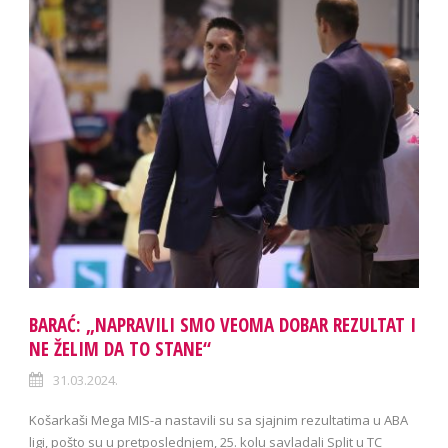
BARAĆ: „NAPRAVILI SMO VEOMA DOBAR REZULTAT I
NE ŽELIM DA TO STANE“
31.03.2024.
Košarkaši Mega MIS-a nastavili su sa sjajnim rezultatima u ABA
ligi, pošto su u pretposlednjem, 25. kolu savladali Split u TC