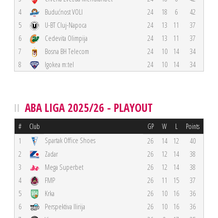
4
Budućnost VOLI
24
18
6
42
5
U-BT Cluj-Napoca
24
13
11
37
6
Cedevita Olimpija
24
13
11
37
7
Bosna BH Telecom
24
10
14
34
8
Igokea m:tel
24
10
14
34
ABA LIGA 2025/26 - PLAYOUT
#
Club
GP
W
L
Points
Spartak Office Shoes
1
26
14
12
40
2
Zadar
26
12
14
38
3
Mega Superbet
26
12
14
38
4
FMP
26
11
15
37
5
Krka
26
10
16
36
6
Perspektiva Ilirija
26
10
16
36