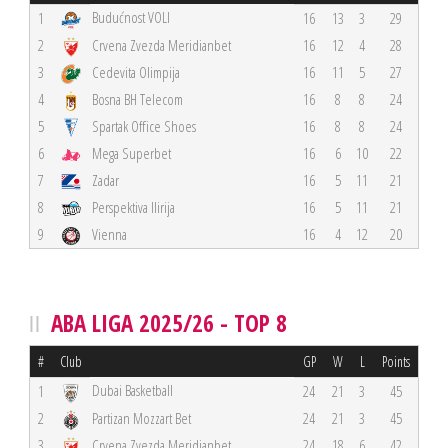
Budućnost VOLI
1
16
13
3
29
2
Crvena Zvezda Meridianbet
16
12
4
28
3
Cedevita Olimpija
16
11
5
27
4
Bosna BH Telecom
16
8
8
24
5
Spartak Office Shoes
16
8
8
24
6
Mega Superbet
16
6
10
22
7
Zadar
16
5
11
21
8
Perspektiva Ilirija
16
5
11
21
9
Vienna
16
4
12
20
ABA LIGA 2025/26 - TOP 8
#
Club
GP
W
L
Points
Dubai Basketball
1
24
21
3
45
2
Partizan Mozzart Bet
24
21
3
45
3
Crvena Zvezda Meridianbet
24
18
6
42