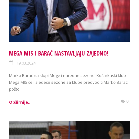
MEGA MIS I BARAĆ NASTAVLJAJU ZAJEDNO!
19.03.2024.
Marko Barać na klupi Mege i naredne sezone! Košarkaški klub
Mega MIS će i sledeće sezone sa klupe predvoditi Marko Barać
pošto...
0
Opširnije...