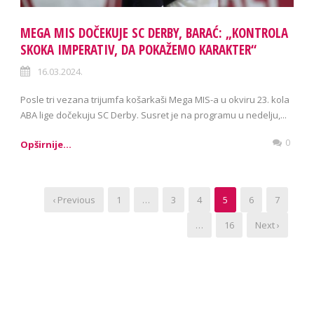
MEGA MIS DOČEKUJE SC DERBY, BARAĆ: „KONTROLA
SKOKA IMPERATIV, DA POKAŽEMO KARAKTER“
16.03.2024.
Posle tri vezana trijumfa košarkaši Mega MIS-a u okviru 23. kola
ABA lige dočekuju SC Derby. Susret je na programu u nedelju,...
0
Opširnije...
‹ Previous
1
…
3
4
5
6
7
…
16
Next ›