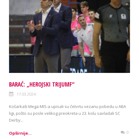
BARAĆ: „HEROJSKI TRIJUMF“
17.03.2024.
Košarkaši Mega MIS-a upisali su četvrtu vezanu pobedu u ABA
ligi, pošto su posle velikog preokreta u 23. kolu savladali SC
Derby...
0
Opširnije...