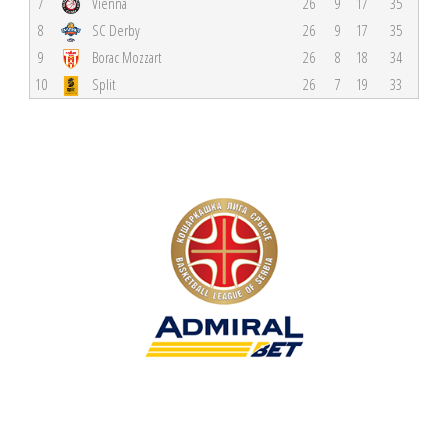
7
Vienna
26
9
17
35
8
SC Derby
26
9
17
35
9
Borac Mozzart
26
8
18
34
10
Split
26
7
19
33