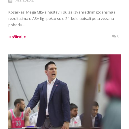
25.03.2024.
Košarkaši Mega MIS-a nastavili su sa izvanrednim izdanjima i
rezultatima u ABA ligi, pošto su u 24. kolu upisali petu vezanu
pobedu...
0
Opširnije...