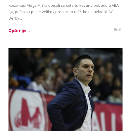
Košarkaši Mega MIS-a upisali su četvrtu vezanu pobedu u ABA
ligi, pošto su posle velikog preokreta u 23. kolu savladali SC
Derby...
0
Opširnije...