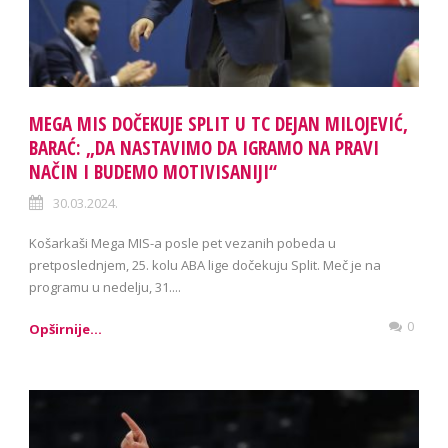
MEGA MIS DOČEKUJE SPLIT U TC DEJAN MILOJEVIĆ,
BARAĆ: „DA NASTAVIMO DA IGRAMO NA PRAVI
NAČIN I BUDEMO MOTIVISANIJI“
30.03.2024.
Košarkaši Mega MIS-a posle pet vezanih pobeda u
pretposlednjem, 25. kolu ABA lige dočekuju Split. Meč je na
programu u nedelju, 31....
0
Opširnije...