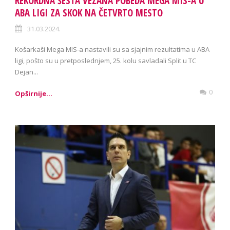
REKORDNA ŠESTA VEZANA POBEDA MEGA MIS-A U
ABA LIGI ZA SKOK NA ČETVRTO MESTO
31.03.2024.
Košarkaši Mega MIS-a nastavili su sa sjajnim rezultatima u ABA
ligi, pošto su u pretposlednjem, 25. kolu savladali Split u TC
Dejan...
0
Opširnije...