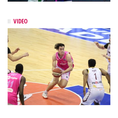
VIDEO