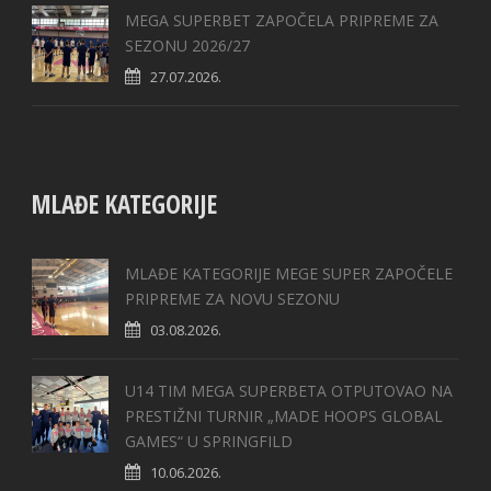
MEGA SUPERBET ZAPOČELA PRIPREME ZA
SEZONU 2026/27
27.07.2026.
MLAĐE KATEGORIJE
MLAĐE KATEGORIJE MEGE SUPER ZAPOČELE
PRIPREME ZA NOVU SEZONU
03.08.2026.
U14 TIM MEGA SUPERBETA OTPUTOVAO NA
PRESTIŽNI TURNIR „MADE HOOPS GLOBAL
GAMES“ U SPRINGFILD
10.06.2026.