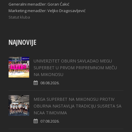
Generalni menadžer: Goran Ćakić
Marketing menadžer: Veljko Dragosavljević
Statut kluba
NAJNOVIJE
UNIVERZITET OBURN SAVLADAO MEGU
SUPERBET U PRVOM PRIPREMNOM MEČU
NA MIKONOSU
08.08.2026.
MEGA SUPERBET NA MIKONOSU PROTIV
OBURNA NASTAVLJA TRADICIJU SUSRETA SA
NCAA TIMOVIMA
07.08.2026.