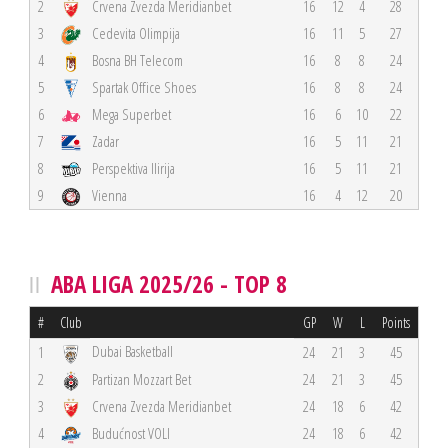
2
Crvena Zvezda Meridianbet
16
12
4
28
3
Cedevita Olimpija
16
11
5
27
4
Bosna BH Telecom
16
8
8
24
5
Spartak Office Shoes
16
8
8
24
6
Mega Superbet
16
6
10
22
7
Zadar
16
5
11
21
8
Perspektiva Ilirija
16
5
11
21
9
Vienna
16
4
12
20
ABA LIGA 2025/26 - TOP 8
#
Club
GP
W
L
Points
Dubai Basketball
1
24
21
3
45
2
Partizan Mozzart Bet
24
21
3
45
3
Crvena Zvezda Meridianbet
24
18
6
42
4
Budućnost VOLI
24
18
6
42