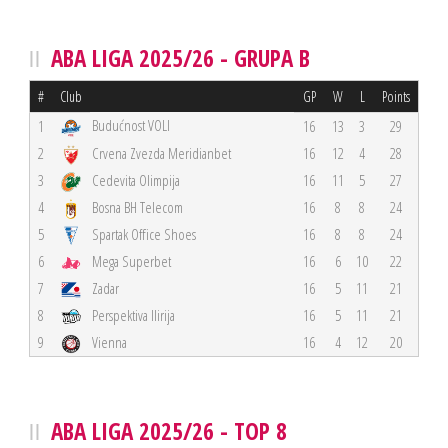
ABA LIGA 2025/26 - GRUPA B
#
Club
GP
W
L
Points
Budućnost VOLI
1
16
13
3
29
2
Crvena Zvezda Meridianbet
16
12
4
28
3
Cedevita Olimpija
16
11
5
27
4
Bosna BH Telecom
16
8
8
24
5
Spartak Office Shoes
16
8
8
24
6
Mega Superbet
16
6
10
22
7
Zadar
16
5
11
21
8
Perspektiva Ilirija
16
5
11
21
9
Vienna
16
4
12
20
ABA LIGA 2025/26 - TOP 8