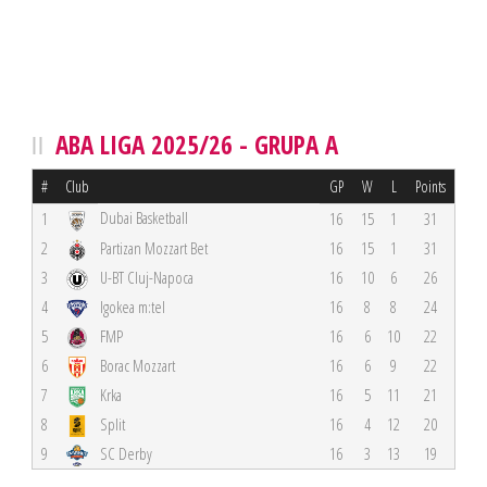
ABA LIGA 2025/26 - GRUPA A
#
Club
GP
W
L
Points
Dubai Basketball
1
16
15
1
31
2
Partizan Mozzart Bet
16
15
1
31
3
U-BT Cluj-Napoca
16
10
6
26
4
Igokea m:tel
16
8
8
24
5
FMP
16
6
10
22
6
Borac Mozzart
16
6
9
22
7
Krka
16
5
11
21
8
Split
16
4
12
20
9
SC Derby
16
3
13
19