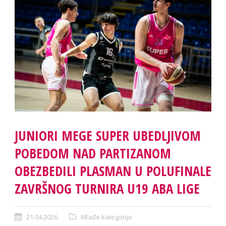
JUNIORI MEGE SUPER UBEDLJIVOM
POBEDOM NAD PARTIZANOM
OBEZBEDILI PLASMAN U POLUFINALE
ZAVRŠNOG TURNIRA U19 ABA LIGE
21.04.2026.
Mlađe kategorije