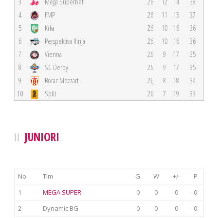
3
Mega Superbet
26
12
14
38
4
FMP
26
11
15
37
5
Krka
26
10
16
36
6
Perspektiva Ilirija
26
10
16
36
7
Vienna
26
9
17
35
8
SC Derby
26
9
17
35
9
Borac Mozzart
26
8
18
34
10
Split
26
7
19
33
JUNIORI
No.
Tim
G
W
+/-
P
1
MEGA SUPER
0
0
0
0
2
Dynamic BG
0
0
0
0