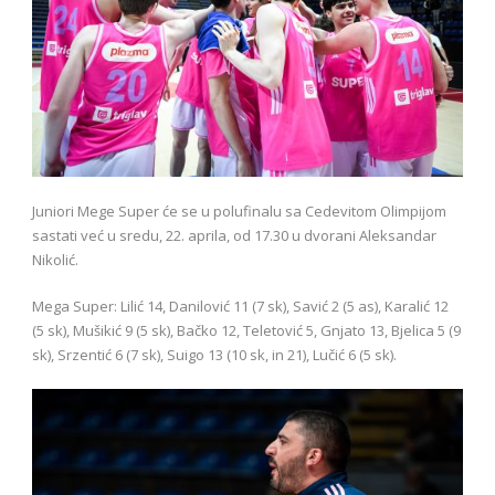
Juniori Mege Super će se u polufinalu sa Cedevitom Olimpijom
sastati već u sredu, 22. aprila, od 17.30 u dvorani Aleksandar
Nikolić.
Mega Super: Lilić 14, Danilović 11 (7 sk), Savić 2 (5 as), Karalić 12
(5 sk), Mušikić 9 (5 sk), Bačko 12, Teletović 5, Gnjato 13, Bjelica 5 (9
sk), Srzentić 6 (7 sk), Suigo 13 (10 sk, in 21), Lučić 6 (5 sk).