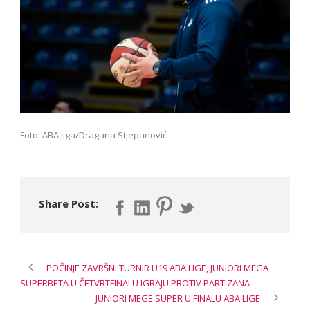
Foto: ABA liga/Dragana Stjepanović
Share Post:
POČINJE ZAVRŠNI TURNIR U19 ABA LIGE, JUNIORI MEGA
SUPERBETA U ČETVRTFINALU IGRAJU PROTIV PARTIZANA
JUNIORI MEGE SUPER U FINALU ABA LIGE