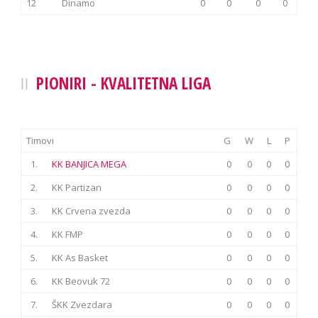
12
Dinamo
0
0
0
0
PIONIRI - KVALITETNA LIGA
Timovi
G
W
L
P
1.
KK BANJICA MEGA
0
0
0
0
2.
KK Partizan
0
0
0
0
3.
KK Crvena zvezda
0
0
0
0
4.
KK FMP
0
0
0
0
5.
KK As Basket
0
0
0
0
6.
KK Beovuk 72
0
0
0
0
7.
ŠKK Zvezdara
0
0
0
0