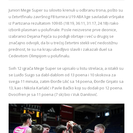
Juniori Mege Super su silovito krenuli u odbranu trona, pošto su
u četvrtfinalu završnog F8 turnira U19 ABA lige savladali vršnjake
iz Partizana rezultatom 109:65 (18:19, 36:11, 31:17, 24:18) i tako
izborili plasman u polufinale. Posle neizvesne prve deonice,
izabranici Dejana Pejića su podigli obrtaje i već u drugoj se
značajno odvojili, da bi u trećoj četvrtini stekli već nedostižnu
prednost, te su na kraju ubedljivo slavili i zakazali duel sa
Cedevitom Olimpijom u polufinalu.
Svih 12 igrača Mege Super se upisalo u listu strelaca, a istakli su
se Luiđo Suigo sa dabl-dablom od 13 poena i 10 skokova za
svega 11 minuta, zatim Đorđe Lilić sa 14 poena, Đorđe Gnjato sa
13, kao i Nikola Karlalić i Pavle Bačko koji su dodali po 12 poena.
Dvocifren je sa 11 poena (7 sk) bio i Vuk Danilović.