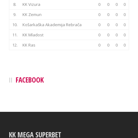
8.
KK Vizura
0
0
0
0
9.
KK Zemun
0
0
0
0
10.
Košarkaška Akademija Rebrača
0
0
0
0
11.
KK Mladost
0
0
0
0
12.
KK Ras
0
0
0
0
FACEBOOK
KK MEGA SUPERBET