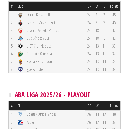
#
Club
GP
W
L
Points
Dubai Basketball
1
24
21
3
45
2
Partizan Mozzart Bet
24
21
3
45
3
Crvena Zvezda Meridianbet
24
18
6
42
4
Budućnost VOLI
24
18
6
42
5
U-BT Cluj-Napoca
24
13
11
37
6
Cedevita Olimpija
24
13
11
37
7
Bosna BH Telecom
24
10
14
34
8
Igokea m:tel
24
10
14
34
ABA LIGA 2025/26 - PLAYOUT
#
Club
GP
W
L
Points
Spartak Office Shoes
1
26
14
12
40
2
Zadar
26
12
14
38