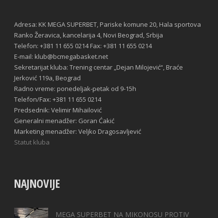
Adresa: KK MEGA SUPERBET, Pariske komune 20, Hala sportova
Ranko Žeravica, kancelarija 4, Novi Beograd, Srbija
Telefon: +381 11 655 0214 Fax: +381 11 655 0214
E-mail: klub@bcmegabasket.net
Sekretarijat kluba: Trening centar „Dejan Milojević“, Braće
Jerković 119a, Beograd
Radno vreme: ponedeljak-petak od 9-15h
Telefon/Fax: +381 11 655 0214
Predsednik: Velimir Mihailović
Generalni menadžer: Goran Ćakić
Marketing menadžer: Veljko Dragosavljević
Statut kluba
NAJNOVIJE
MEGA SUPERBET NA MIKONOSU PROTIV