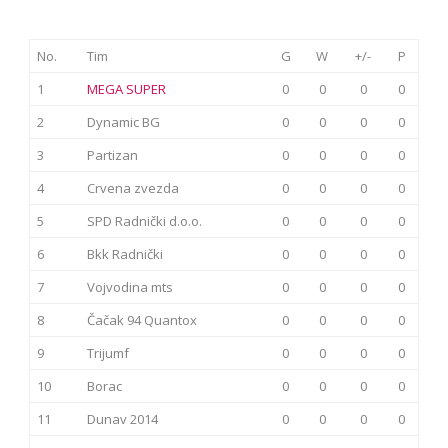
No.
Tim
G
W
+/-
P
1
MEGA SUPER
0
0
0
0
2
Dynamic BG
0
0
0
0
3
Partizan
0
0
0
0
4
Crvena zvezda
0
0
0
0
5
SPD Radnički d.o.o.
0
0
0
0
6
Bkk Radnički
0
0
0
0
7
Vojvodina mts
0
0
0
0
8
Čačak 94 Quantox
0
0
0
0
9
Trijumf
0
0
0
0
10
Borac
0
0
0
0
11
Dunav 2014
0
0
0
0