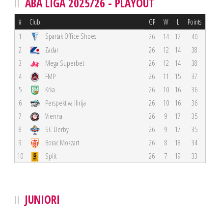
ABA LIGA 2025/26 - PLAYOUT
#
Club
GP
W
L
Points
Spartak Office Shoes
1
26
14
12
40
2
Zadar
26
12
14
38
3
Mega Superbet
26
12
14
38
4
FMP
26
11
15
37
5
Krka
26
10
16
36
6
Perspektiva Ilirija
26
10
16
36
7
Vienna
26
9
17
35
8
SC Derby
26
9
17
35
9
Borac Mozzart
26
8
18
34
10
Split
26
7
19
33
JUNIORI