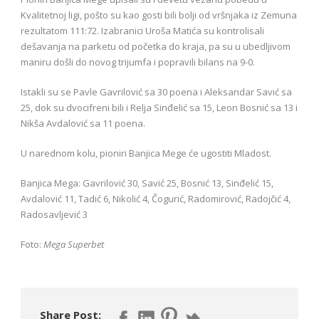
Kvalitetnoj ligi, pošto su kao gosti bili bolji od vršnjaka iz Zemuna
rezultatom 111:72. Izabranici Uroša Matića su kontrolisali
dešavanja na parketu od početka do kraja, pa su u ubedljivom
maniru došli do novog trijumfa i popravili bilans na 9-0.
Istakli su se Pavle Gavrilović sa 30 poena i Aleksandar Savić sa
25, dok su dvocifreni bili i Relja Sinđelić sa 15, Leon Bosnić sa 13 i
Nikša Avdalović sa 11 poena.
U narednom kolu, pioniri Banjica Mege će ugostiti Mladost.
Banjica Mega: Gavrilović 30, Savić 25, Bosnić 13, Sinđelić 15,
Avdalović 11, Tadić 6, Nikolić 4, Čogurić, Radomirović, Radojčić 4,
Radosavljević 3
Foto:
Mega Superbet
Share Post: