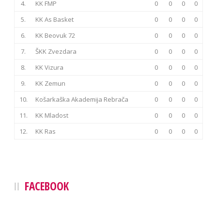
4.
KK FMP
0
0
0
0
5.
KK As Basket
0
0
0
0
6.
KK Beovuk 72
0
0
0
0
7.
ŠKK Zvezdara
0
0
0
0
8.
KK Vizura
0
0
0
0
9.
KK Zemun
0
0
0
0
10.
Košarkaška Akademija Rebrača
0
0
0
0
11.
KK Mladost
0
0
0
0
12.
KK Ras
0
0
0
0
FACEBOOK