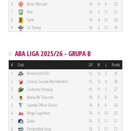
6
Borac Mozzart
16
6
9
22
7
Krka
16
5
11
21
8
Split
16
4
12
20
9
SC Derby
16
3
13
19
ABA LIGA 2025/26 - GRUPA B
#
Club
GP
W
L
Points
Budućnost VOLI
1
16
13
3
29
2
Crvena Zvezda Meridianbet
16
12
4
28
3
Cedevita Olimpija
16
11
5
27
4
Bosna BH Telecom
16
8
8
24
5
Spartak Office Shoes
16
8
8
24
6
Mega Superbet
16
6
10
22
7
Zadar
16
5
11
21
8
Perspektiva Ilirija
16
5
11
21