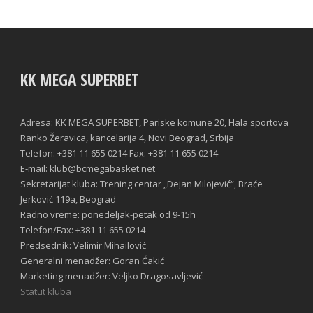
KK MEGA SUPERBET
Adresa: KK MEGA SUPERBET, Pariske komune 20, Hala sportova
Ranko Žeravica, kancelarija 4, Novi Beograd, Srbija
Telefon: +381 11 655 0214 Fax: +381 11 655 0214
E-mail: klub@bcmegabasket.net
Sekretarijat kluba: Trening centar „Dejan Milojević“, Braće
Jerković 119a, Beograd
Radno vreme: ponedeljak-petak od 9-15h
Telefon/Fax: +381 11 655 0214
Predsednik: Velimir Mihailović
Generalni menadžer: Goran Ćakić
Marketing menadžer: Veljko Dragosavljević
Statut kluba