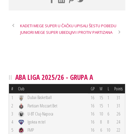
KADETI MEGE SUPER U ČAČKU UPISALI ŠESTU POBEDU
JUNIORI MEGE SUPER UBEDLJIVI I PROTIV PARTIZANA
ABA LIGA 2025/26 - GRUPA A
#
Club
GP
W
L
Points
Dubai Basketball
1
16
15
1
31
2
Partizan Mozzart Bet
16
15
1
31
3
U-BT Cluj-Napoca
16
10
6
26
4
Igokea m:tel
16
8
8
24
5
FMP
16
6
10
22