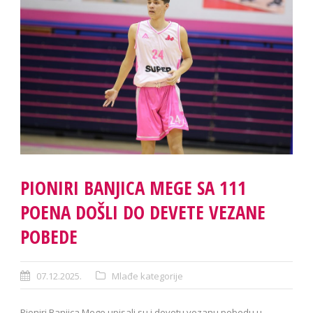
PIONIRI BANJICA MEGE SA 111
POENA DOŠLI DO DEVETE VEZANE
POBEDE
07.12.2025.
Mlađe kategorije
Pioniri Banjica Mege upisali su i devetu vezanu pobedu u