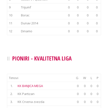
9
Trijumf
0
0
0
0
10
Borac
0
0
0
0
11
Dunav 2014
0
0
0
0
12
Dinamo
0
0
0
0
PIONIRI - KVALITETNA LIGA
Timovi
G
W
L
P
1.
KK BANJICA MEGA
0
0
0
0
2.
KK Partizan
0
0
0
0
3.
KK Crvena zvezda
0
0
0
0