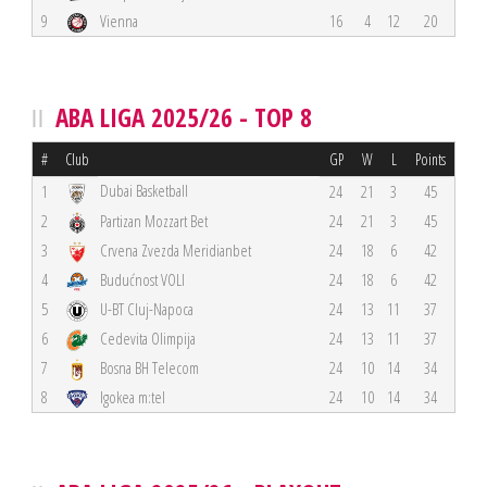
9
Vienna
16
4
12
20
ABA LIGA 2025/26 - TOP 8
#
Club
GP
W
L
Points
Dubai Basketball
1
24
21
3
45
2
Partizan Mozzart Bet
24
21
3
45
3
Crvena Zvezda Meridianbet
24
18
6
42
4
Budućnost VOLI
24
18
6
42
5
U-BT Cluj-Napoca
24
13
11
37
6
Cedevita Olimpija
24
13
11
37
7
Bosna BH Telecom
24
10
14
34
8
Igokea m:tel
24
10
14
34