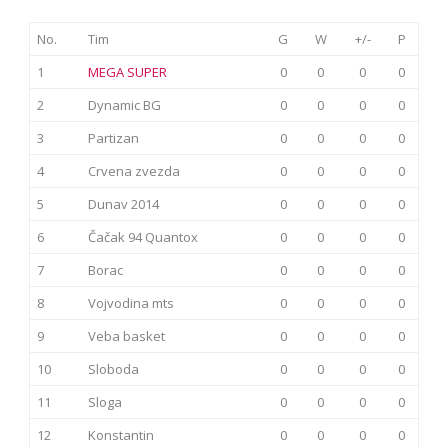
No.
Tim
G
W
+/-
P
1
MEGA SUPER
0
0
0
0
2
Dynamic BG
0
0
0
0
3
Partizan
0
0
0
0
4
Crvena zvezda
0
0
0
0
5
Dunav 2014
0
0
0
0
6
Čačak 94 Quantox
0
0
0
0
7
Borac
0
0
0
0
8
Vojvodina mts
0
0
0
0
9
Veba basket
0
0
0
0
10
Sloboda
0
0
0
0
11
Sloga
0
0
0
0
12
Konstantin
0
0
0
0