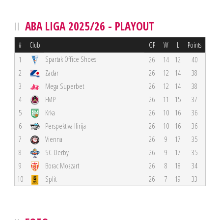
ABA LIGA 2025/26 - PLAYOUT
#
Club
GP
W
L
Points
Spartak Office Shoes
1
26
14
12
40
2
Zadar
26
12
14
38
3
Mega Superbet
26
12
14
38
4
FMP
26
11
15
37
5
Krka
26
10
16
36
6
Perspektiva Ilirija
26
10
16
36
7
Vienna
26
9
17
35
8
SC Derby
26
9
17
35
9
Borac Mozzart
26
8
18
34
10
Split
26
7
19
33