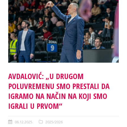
AVDALOVIĆ: „U DRUGOM
POLUVREMENU SMO PRESTALI DA
IGRAMO NA NAČIN NA KOJI SMO
IGRALI U PRVOM“
06.12.2025.
2025/2026