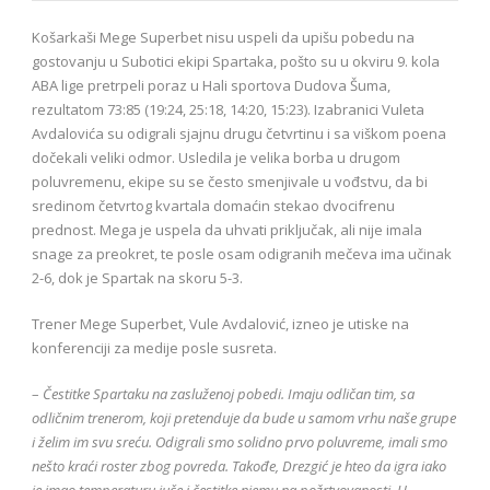
Košarkaši Mege Superbet nisu uspeli da upišu pobedu na
gostovanju u Subotici ekipi Spartaka, pošto su u okviru 9. kola
ABA lige pretrpeli poraz u Hali sportova Dudova Šuma,
rezultatom 73:85 (19:24, 25:18, 14:20, 15:23). Izabranici Vuleta
Avdalovića su odigrali sjajnu drugu četvrtinu i sa viškom poena
dočekali veliki odmor. Usledila je velika borba u drugom
poluvremenu, ekipe su se često smenjivale u vođstvu, da bi
sredinom četvrtog kvartala domaćin stekao dvocifrenu
prednost. Mega je uspela da uhvati priključak, ali nije imala
snage za preokret, te posle osam odigranih mečeva ima učinak
2-6, dok je Spartak na skoru 5-3.
Trener Mege Superbet, Vule Avdalović, izneo je utiske na
konferenciji za medije posle susreta.
–
Čestitke Spartaku na zasluženoj pobedi. Imaju odličan tim, sa
odličnim trenerom, koji pretenduje da bude u samom vrhu naše grupe
i želim im svu sreću. Odigrali smo solidno prvo poluvreme, imali smo
nešto kraći roster zbog povreda. Takođe, Drezgić je hteo da igra iako
je imao temperaturu juče i čestitke njemu na požrtvovanosti. U