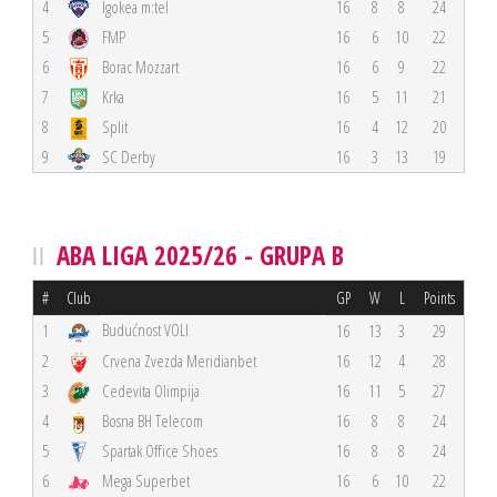
4
Igokea m:tel
16
8
8
24
5
FMP
16
6
10
22
6
Borac Mozzart
16
6
9
22
7
Krka
16
5
11
21
8
Split
16
4
12
20
9
SC Derby
16
3
13
19
ABA LIGA 2025/26 - GRUPA B
#
Club
GP
W
L
Points
Budućnost VOLI
1
16
13
3
29
2
Crvena Zvezda Meridianbet
16
12
4
28
3
Cedevita Olimpija
16
11
5
27
4
Bosna BH Telecom
16
8
8
24
5
Spartak Office Shoes
16
8
8
24
6
Mega Superbet
16
6
10
22