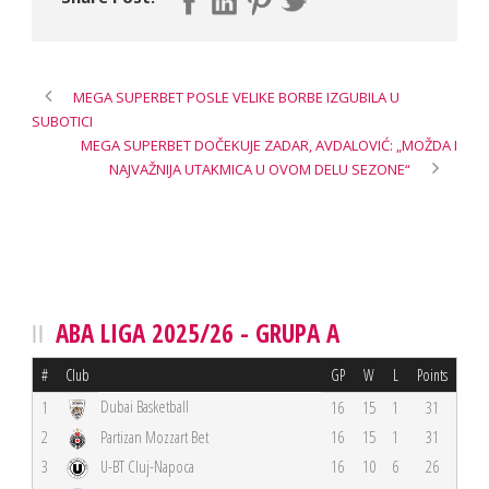
MEGA SUPERBET POSLE VELIKE BORBE IZGUBILA U
SUBOTICI
MEGA SUPERBET DOČEKUJE ZADAR, AVDALOVIĆ: „MOŽDA I
NAJVAŽNIJA UTAKMICA U OVOM DELU SEZONE“
ABA LIGA 2025/26 - GRUPA A
#
Club
GP
W
L
Points
Dubai Basketball
1
16
15
1
31
2
Partizan Mozzart Bet
16
15
1
31
3
U-BT Cluj-Napoca
16
10
6
26