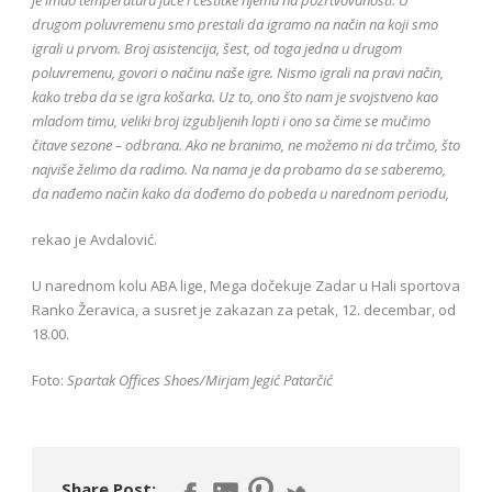
drugom poluvremenu smo prestali da igramo na način na koji smo
igrali u prvom. Broj asistencija, šest, od toga jedna u drugom
poluvremenu, govori o načinu naše igre. Nismo igrali na pravi način,
kako treba da se igra košarka. Uz to, ono što nam je svojstveno kao
mladom timu, veliki broj izgubljenih lopti i ono sa čime se mučimo
čitave sezone – odbrana. Ako ne branimo, ne možemo ni da trčimo, što
najviše želimo da radimo. Na nama je da probamo da se saberemo,
da nađemo način kako da dođemo do pobeda u narednom periodu,
rekao je Avdalović.
U narednom kolu ABA lige, Mega dočekuje Zadar u Hali sportova
Ranko Žeravica, a susret je zakazan za petak, 12. decembar, od
18.00.
Foto:
Spartak Offices Shoes/Mirjam Jegić Patarčić
Share Post: