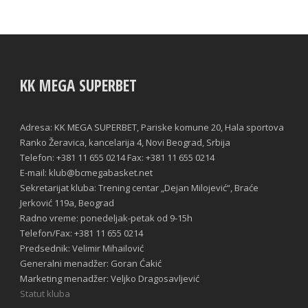
KK MEGA SUPERBET
Adresa: KK MEGA SUPERBET, Pariske komune 20, Hala sportova
Ranko Žeravica, kancelarija 4, Novi Beograd, Srbija
Telefon: +381 11 655 0214 Fax: +381 11 655 0214
E-mail: klub@bcmegabasket.net
Sekretarijat kluba: Trening centar „Dejan Milojević“, Braće
Jerković 119a, Beograd
Radno vreme: ponedeljak-petak od 9-15h
Telefon/Fax: +381 11 655 0214
Predsednik: Velimir Mihailović
Generalni menadžer: Goran Ćakić
Marketing menadžer: Veljko Dragosavljević
Statut kluba