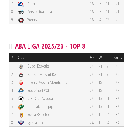
7
Zadar
16
5
11
21
8
Perspektiva Ilirija
16
5
11
21
9
Vienna
16
4
12
20
ABA LIGA 2025/26 - TOP 8
#
Club
GP
W
L
Points
Dubai Basketball
1
24
21
3
45
2
Partizan Mozzart Bet
24
21
3
45
3
Crvena Zvezda Meridianbet
24
18
6
42
4
Budućnost VOLI
24
18
6
42
5
U-BT Cluj-Napoca
24
13
11
37
6
Cedevita Olimpija
24
13
11
37
7
Bosna BH Telecom
24
10
14
34
8
Igokea m:tel
24
10
14
34