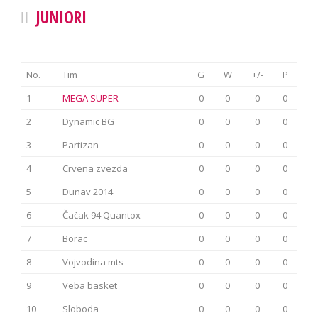
JUNIORI
No.
Tim
G
W
+/-
P
1
MEGA SUPER
0
0
0
0
2
Dynamic BG
0
0
0
0
3
Partizan
0
0
0
0
4
Crvena zvezda
0
0
0
0
5
Dunav 2014
0
0
0
0
6
Čačak 94 Quantox
0
0
0
0
7
Borac
0
0
0
0
8
Vojvodina mts
0
0
0
0
9
Veba basket
0
0
0
0
10
Sloboda
0
0
0
0