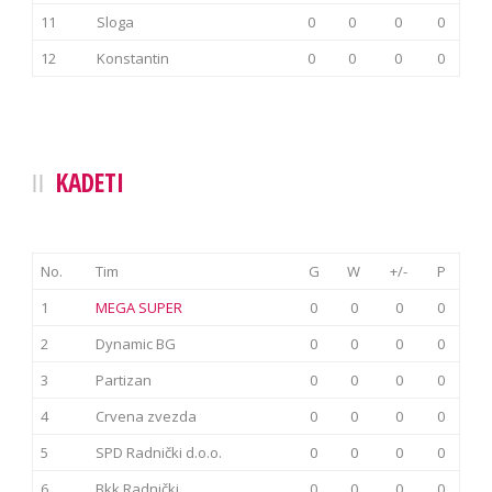
11
Sloga
0
0
0
0
12
Konstantin
0
0
0
0
KADETI
No.
Tim
G
W
+/-
P
1
MEGA SUPER
0
0
0
0
2
Dynamic BG
0
0
0
0
3
Partizan
0
0
0
0
4
Crvena zvezda
0
0
0
0
5
SPD Radnički d.o.o.
0
0
0
0
6
Bkk Radnički
0
0
0
0