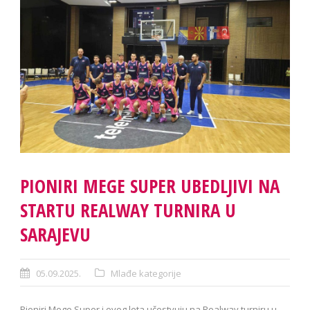
PIONIRI MEGE SUPER UBEDLJIVI NA
STARTU REALWAY TURNIRA U
SARAJEVU
05.09.2025.
Mlađe kategorije
Pioniri Mege Super i ovog leta učestvuju na Realway turniru u