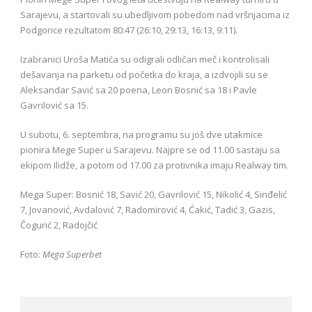
Sarajevu, a startovali su ubedljivom pobedom nad vršnjacima iz
Podgorice rezultatom 80:47 (26:10, 29:13, 16:13, 9:11).
Izabranici Uroša Matića su odigrali odličan meč i kontrolisali
dešavanja na parketu od početka do kraja, a izdvojili su se
Aleksandar Savić sa 20 poena, Leon Bosnić sa 18 i Pavle
Gavrilović sa 15.
U subotu, 6. septembra, na programu su još dve utakmice
pionira Mege Super u Sarajevu. Najpre se od 11.00 sastaju sa
ekipom Ilidže, a potom od 17.00 za protivnika imaju Realway tim.
Mega Super: Bosnić 18, Savić 20, Gavrilović 15, Nikolić 4, Sinđelić
7, Jovanović, Avdalović 7, Radomirović 4, Ćakić, Tadić 3, Gazis,
Čogurić 2, Radojčić
Foto:
Mega Superbet