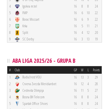
4
Igokea m:tel
16
8
8
24
5
FMP
16
6
10
22
6
Borac Mozzart
16
6
9
22
7
Krka
16
5
11
21
8
Split
16
4
12
20
9
SC Derby
16
3
13
19
ABA LIGA 2025/26 - GRUPA B
#
Club
GP
W
L
Points
Budućnost VOLI
1
16
13
3
29
2
Crvena Zvezda Meridianbet
16
12
4
28
3
Cedevita Olimpija
16
11
5
27
4
Bosna BH Telecom
16
8
8
24
5
Spartak Office Shoes
16
8
8
24