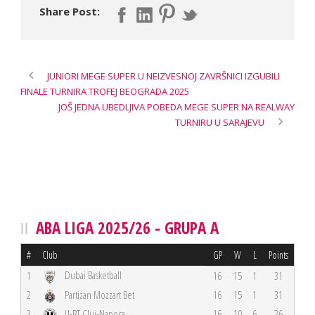
Share Post:
JUNIORI MEGE SUPER U NEIZVESNOJ ZAVRŠNICI IZGUBILI
FINALE TURNIRA TROFEJ BEOGRADA 2025
JOŠ JEDNA UBEDLJIVA POBEDA MEGE SUPER NA REALWAY
TURNIRU U SARAJEVU
ABA LIGA 2025/26 - GRUPA A
#
Club
GP
W
L
Points
Dubai Basketball
1
16
15
1
31
2
Partizan Mozzart Bet
16
15
1
31
3
U-BT Cluj-Napoca
16
10
6
26