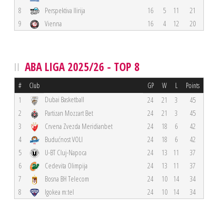
8
Perspektiva Ilirija
16
5
11
21
9
Vienna
16
4
12
20
ABA LIGA 2025/26 - TOP 8
#
Club
GP
W
L
Points
Dubai Basketball
1
24
21
3
45
2
Partizan Mozzart Bet
24
21
3
45
3
Crvena Zvezda Meridianbet
24
18
6
42
4
Budućnost VOLI
24
18
6
42
5
U-BT Cluj-Napoca
24
13
11
37
6
Cedevita Olimpija
24
13
11
37
7
Bosna BH Telecom
24
10
14
34
8
Igokea m:tel
24
10
14
34