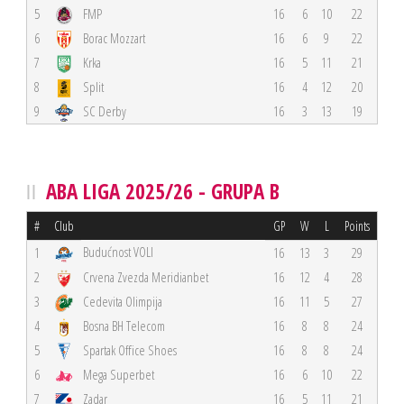
5
FMP
16
6
10
22
6
Borac Mozzart
16
6
9
22
7
Krka
16
5
11
21
8
Split
16
4
12
20
9
SC Derby
16
3
13
19
ABA LIGA 2025/26 - GRUPA B
#
Club
GP
W
L
Points
Budućnost VOLI
1
16
13
3
29
2
Crvena Zvezda Meridianbet
16
12
4
28
3
Cedevita Olimpija
16
11
5
27
4
Bosna BH Telecom
16
8
8
24
5
Spartak Office Shoes
16
8
8
24
6
Mega Superbet
16
6
10
22
7
Zadar
16
5
11
21