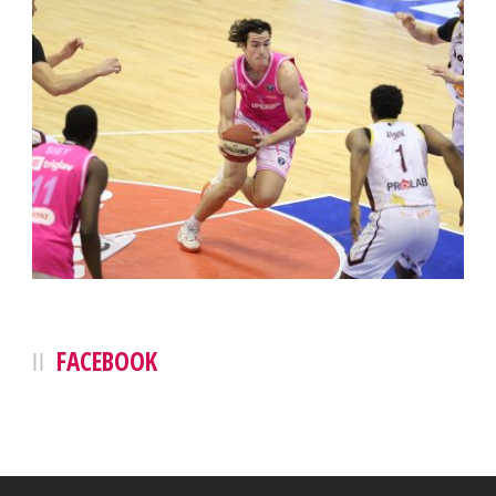
FACEBOOK