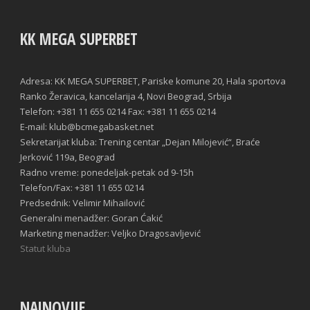
KK MEGA SUPERBET
Adresa: KK MEGA SUPERBET, Pariske komune 20, Hala sportova
Ranko Žeravica, kancelarija 4, Novi Beograd, Srbija
Telefon: +381 11 655 0214 Fax: +381 11 655 0214
E-mail: klub@bcmegabasket.net
Sekretarijat kluba: Trening centar „Dejan Milojević“, Braće
Jerković 119a, Beograd
Radno vreme: ponedeljak-petak od 9-15h
Telefon/Fax: +381 11 655 0214
Predsednik: Velimir Mihailović
Generalni menadžer: Goran Ćakić
Marketing menadžer: Veljko Dragosavljević
Statut kluba
NAJNOVIJE