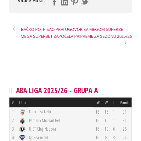
Share Post:
BAČKO POTPISAO PRVI UGOVOR SA MEGOM SUPERBET
MEGA SUPERBET ZAPOČELA PRIPREME ZA SEZONU 2025/26
ABA LIGA 2025/26 - GRUPA A
#
Club
GP
W
L
Points
Dubai Basketball
1
16
15
1
31
2
Partizan Mozzart Bet
16
15
1
31
3
U-BT Cluj-Napoca
16
10
6
26
4
Igokea m:tel
16
8
8
24