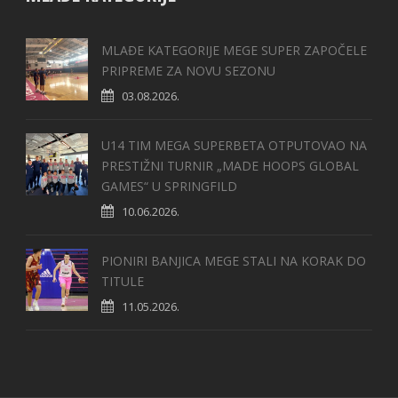
MLAĐE KATEGORIJE MEGE SUPER ZAPOČELE
PRIPREME ZA NOVU SEZONU
03.08.2026.
U14 TIM MEGA SUPERBETA OTPUTOVAO NA
PRESTIŽNI TURNIR „MADE HOOPS GLOBAL
GAMES“ U SPRINGFILD
10.06.2026.
PIONIRI BANJICA MEGE STALI NA KORAK DO
TITULE
11.05.2026.