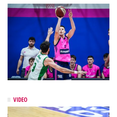
VIDEO