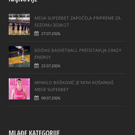
MEGA SUPERBET ZAPOČELA PRIPREME ZA
SEZONU 2026/27
27.07.2026.
ADIDAS BASKETBALL PREDSTAVLJA CRAZY
ENERGY
23.07.2026.
MIHAILO BOŠKOVIĆ JE NOVI KOŠARKAŠ
MEGE SUPERBET
09.07.2026.
MLAĐE KATEGORIJE