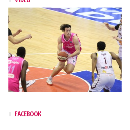
FACEBOOK