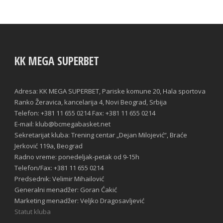
KK MEGA SUPERBET
Adresa: KK MEGA SUPERBET, Pariske komune 20, Hala sportova
Ranko Žeravica, kancelarija 4, Novi Beograd, Srbija
Telefon: +381 11 655 0214 Fax: +381 11 655 0214
E-mail: klub@bcmegabasket.net
Sekretarijat kluba: Trening centar „Dejan Milojević“, Braće
Jerković 119a, Beograd
Radno vreme: ponedeljak-petak od 9-15h
Telefon/Fax: +381 11 655 0214
Predsednik: Velimir Mihailović
Generalni menadžer: Goran Ćakić
Marketing menadžer: Veljko Dragosavljević
Statut kluba