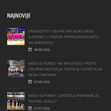
NAJNOVIJE
UNIVERZITET OBURN SAVLADAO MEGU
SUPERBET U PRVOM PRIPREMNOM MEČU
NA MIKONOSU
08.08.2026.
MEGA SUPERBET NA MIKONOSU PROTIV
OBURNA NASTAVLJA TRADICIJU SUSRETA SA
NCAA TIMOVIMA
07.08.2026.
MEGA SUPERBET ZAPOČELA PRIPREME ZA
SEZONU 2026/27
27.07.2026.