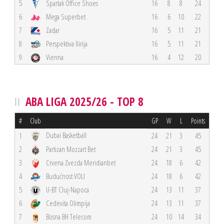
5
Spartak Office Shoes
16
8
8
24
6
Mega Superbet
16
6
10
22
7
Zadar
16
5
11
21
8
Perspektiva Ilirija
16
5
11
21
9
Vienna
16
4
12
20
ABA LIGA 2025/26 - TOP 8
#
Club
GP
W
L
Points
Dubai Basketball
1
24
21
3
45
2
Partizan Mozzart Bet
24
21
3
45
3
Crvena Zvezda Meridianbet
24
18
6
42
4
Budućnost VOLI
24
18
6
42
5
U-BT Cluj-Napoca
24
13
11
37
6
Cedevita Olimpija
24
13
11
37
7
Bosna BH Telecom
24
10
14
34