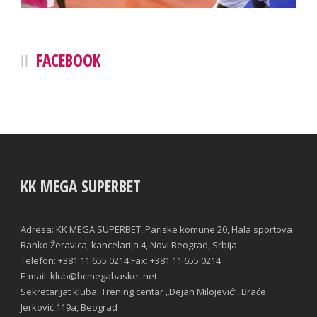
FACEBOOK
KK MEGA SUPERBET
Adresa: KK MEGA SUPERBET, Pariske komune 20, Hala sportova
Ranko Žeravica, kancelarija 4, Novi Beograd, Srbija
Telefon: +381 11 655 0214 Fax: +381 11 655 0214
E-mail: klub@bcmegabasket.net
Sekretarijat kluba: Trening centar „Dejan Milojević“, Braće
Jerković 119a, Beograd