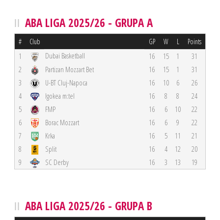
ABA LIGA 2025/26 - GRUPA A
#
Club
GP
W
L
Points
Dubai Basketball
1
16
15
1
31
2
Partizan Mozzart Bet
16
15
1
31
3
U-BT Cluj-Napoca
16
10
6
26
4
Igokea m:tel
16
8
8
24
5
FMP
16
6
10
22
6
Borac Mozzart
16
6
9
22
7
Krka
16
5
11
21
8
Split
16
4
12
20
9
SC Derby
16
3
13
19
ABA LIGA 2025/26 - GRUPA B