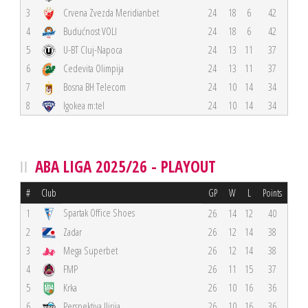
3
Crvena Zvezda Meridianbet
24
18
6
42
4
Budućnost VOLI
24
18
6
42
5
U-BT Cluj-Napoca
24
13
11
37
6
Cedevita Olimpija
24
13
11
37
7
Bosna BH Telecom
24
10
14
34
8
Igokea m:tel
24
10
14
34
ABA LIGA 2025/26 - PLAYOUT
#
Club
GP
W
L
Points
Spartak Office Shoes
1
26
14
12
40
2
Zadar
26
12
14
38
3
Mega Superbet
26
12
14
38
4
FMP
26
11
15
37
5
Krka
26
10
16
36
6
Perspektiva Ilirija
26
10
16
36