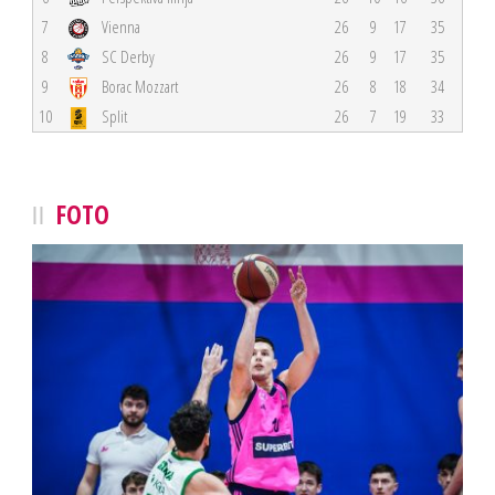
7
Vienna
26
9
17
35
8
SC Derby
26
9
17
35
9
Borac Mozzart
26
8
18
34
10
Split
26
7
19
33
FOTO