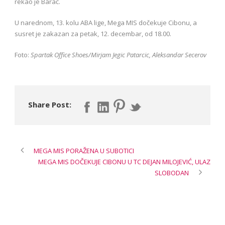
rekao je Barać.
U narednom, 13. kolu ABA lige, Mega MIS dočekuje Cibonu, a
susret je zakazan za petak, 12. decembar, od 18.00.
Foto:
Spartak Office Shoes/Mirjam Jegic Patarcic, Aleksandar Secerov
Share Post:
MEGA MIS PORAŽENA U SUBOTICI
MEGA MIS DOČEKUJE CIBONU U TC DEJAN MILOJEVIĆ, ULAZ
SLOBODAN