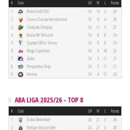
#
Club
GP
W
L
Points
Budućnost VOLI
1
16
13
3
29
2
Crvena Zvezda Meridianbet
16
12
4
28
3
Cedevita Olimpija
16
11
5
27
4
Bosna BH Telecom
16
8
8
24
5
Spartak Office Shoes
16
8
8
24
6
Mega Superbet
16
6
10
22
7
Zadar
16
5
11
21
8
Perspektiva Ilirija
16
5
11
21
9
Vienna
16
4
12
20
ABA LIGA 2025/26 - TOP 8
#
Club
GP
W
L
Points
Dubai Basketball
1
24
21
3
45
2
Partizan Mozzart Bet
24
21
3
45