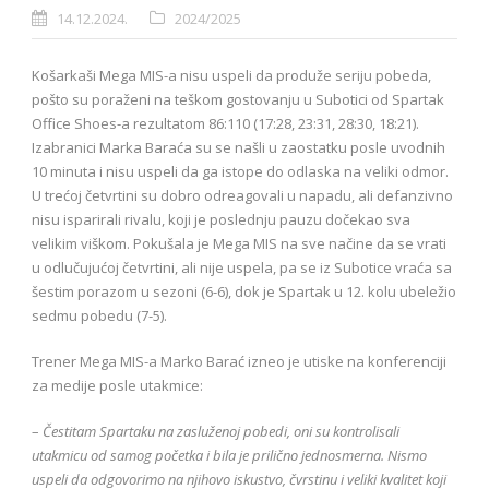
14.12.2024.
2024/2025
Košarkaši Mega MIS-a nisu uspeli da produže seriju pobeda,
pošto su poraženi na teškom gostovanju u Subotici od Spartak
Office Shoes-a rezultatom 86:110 (17:28, 23:31, 28:30, 18:21).
Izabranici Marka Baraća su se našli u zaostatku posle uvodnih
10 minuta i nisu uspeli da ga istope do odlaska na veliki odmor.
U trećoj četvrtini su dobro odreagovali u napadu, ali defanzivno
nisu isparirali rivalu, koji je poslednju pauzu dočekao sva
velikim viškom. Pokušala je Mega MIS na sve načine da se vrati
u odlučujućoj četvrtini, ali nije uspela, pa se iz Subotice vraća sa
šestim porazom u sezoni (6-6), dok je Spartak u 12. kolu ubeležio
sedmu pobedu (7-5).
Trener Mega MIS-a Marko Barać izneo je utiske na konferenciji
za medije posle utakmice:
–
Čestitam Spartaku na zasluženoj pobedi, oni su kontrolisali
utakmicu od samog početka i bila je prilično jednosmerna. Nismo
uspeli da odgovorimo na njihovo iskustvo, čvrstinu i veliki kvalitet koji