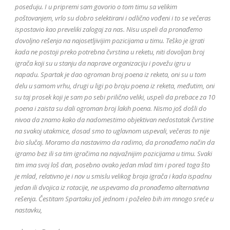
poseduju. I u pripremi sam govorio o tom timu sa velikim
poštovanjem, vrlo su dobro selektirani i odlično vođeni i to se večeras
ispostavio kao preveliki zalogaj za nas. Nisu uspeli da pronađemo
dovoljno rešenja na najosetljivijim pozicijama u timu. Teško je igrati
kada ne postoji preko potrebna čvrstina u reketu, niti dovoljan broj
igrača koji su u stanju da naprave organizaciju i povežu igru u
napadu. Spartak je dao ogroman broj poena iz reketa, oni su u tom
delu u samom vrhu, drugi u ligi po broju poena iz reketa, međutim, oni
su taj prosek koji je sam po sebi prilično veliki, uspeli da prebace za 10
poena i zaista su dali ogroman broj lakih poena. Nismo još došli do
nivoa da znamo kako da nadomestimo objektivan nedostatak čvrstine
na svakoj utakmice, dosad smo to uglavnom uspevali, večeras to nije
bio slučaj. Moramo da nastavimo da radimo, da pronađemo način da
igramo bez ili sa tim igračima na najvažnijim pozicijama u timu. Svaki
tim ima svoj loš dan, posebno ovako jedan mlad tim i pored toga što
je mlad, relativno je i nov u smislu velikog broja igrača i kada ispadnu
jedan ili dvojica iz rotacije, ne uspevamo da pronađemo alternativna
rešenja. Čestitam Spartaku još jednom i poželeo bih im mnogo sreće u
nastavku,