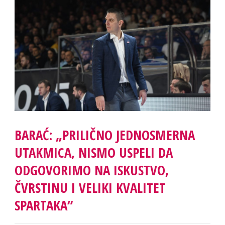
BARAĆ: „PRILIČNO JEDNOSMERNA
UTAKMICA, NISMO USPELI DA
ODGOVORIMO NA ISKUSTVO,
ČVRSTINU I VELIKI KVALITET
SPARTAKA“