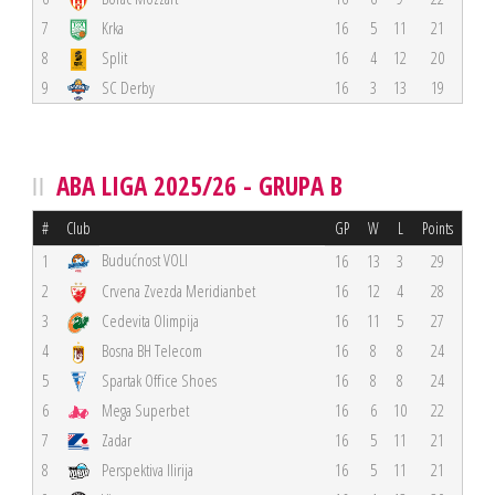
7
Krka
16
5
11
21
8
Split
16
4
12
20
9
SC Derby
16
3
13
19
ABA LIGA 2025/26 - GRUPA B
#
Club
GP
W
L
Points
Budućnost VOLI
1
16
13
3
29
2
Crvena Zvezda Meridianbet
16
12
4
28
3
Cedevita Olimpija
16
11
5
27
4
Bosna BH Telecom
16
8
8
24
5
Spartak Office Shoes
16
8
8
24
6
Mega Superbet
16
6
10
22
7
Zadar
16
5
11
21
8
Perspektiva Ilirija
16
5
11
21