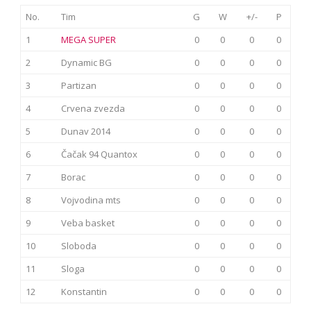
No.
Tim
G
W
+/-
P
1
MEGA SUPER
0
0
0
0
2
Dynamic BG
0
0
0
0
3
Partizan
0
0
0
0
4
Crvena zvezda
0
0
0
0
5
Dunav 2014
0
0
0
0
6
Čačak 94 Quantox
0
0
0
0
7
Borac
0
0
0
0
8
Vojvodina mts
0
0
0
0
9
Veba basket
0
0
0
0
10
Sloboda
0
0
0
0
11
Sloga
0
0
0
0
12
Konstantin
0
0
0
0