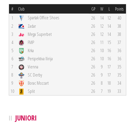
#
Club
GP
W
L
Points
Spartak Office Shoes
1
26
14
12
40
2
Zadar
26
12
14
38
3
Mega Superbet
26
12
14
38
4
FMP
26
11
15
37
5
Krka
26
10
16
36
6
Perspektiva Ilirija
26
10
16
36
7
Vienna
26
9
17
35
8
SC Derby
26
9
17
35
9
Borac Mozzart
26
8
18
34
10
Split
26
7
19
33
JUNIORI