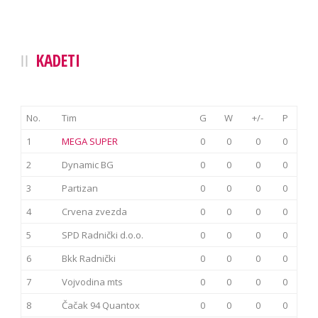
KADETI
No.
Tim
G
W
+/-
P
1
MEGA SUPER
0
0
0
0
2
Dynamic BG
0
0
0
0
3
Partizan
0
0
0
0
4
Crvena zvezda
0
0
0
0
5
SPD Radnički d.o.o.
0
0
0
0
6
Bkk Radnički
0
0
0
0
7
Vojvodina mts
0
0
0
0
8
Čačak 94 Quantox
0
0
0
0