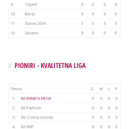
9
Trijumf
0
0
0
0
10
Borac
0
0
0
0
11
Dunav 2014
0
0
0
0
12
Dinamo
0
0
0
0
PIONIRI - KVALITETNA LIGA
Timovi
G
W
L
P
1.
KK BANJICA MEGA
0
0
0
0
2.
KK Partizan
0
0
0
0
3.
KK Crvena zvezda
0
0
0
0
4.
KK FMP
0
0
0
0