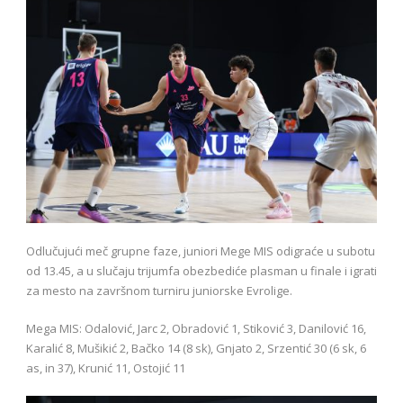
Odlučujući meč grupne faze, juniori Mege MIS odigraće u subotu
od 13.45, a u slučaju trijumfa obezbediće plasman u finale i igrati
za mesto na završnom turniru juniorske Evrolige.
Mega MIS: Odalović, Jarc 2, Obradović 1, Stiković 3, Danilović 16,
Karalić 8, Mušikić 2, Bačko 14 (8 sk), Gnjato 2, Srzentić 30 (6 sk, 6
as, in 37), Krunić 11, Ostojić 11