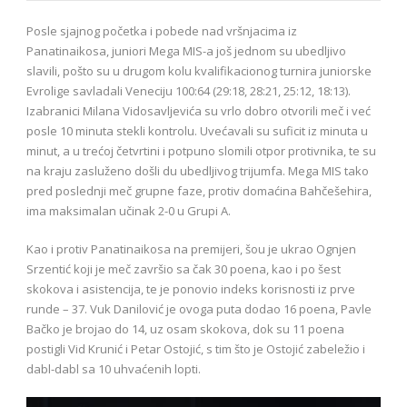
Posle sjajnog početka i pobede nad vršnjacima iz
Panatinaikosa, juniori Mega MIS-a još jednom su ubedljivo
slavili, pošto su u drugom kolu kvalifikacionog turnira juniorske
Evrolige savladali Veneciju 100:64 (29:18, 28:21, 25:12, 18:13).
Izabranici Milana Vidosavljevića su vrlo dobro otvorili meč i već
posle 10 minuta stekli kontrolu. Uvećavali su suficit iz minuta u
minut, a u trećoj četvrtini i potpuno slomili otpor protivnika, te su
na kraju zasluženo došli du ubedljivog trijumfa. Mega MIS tako
pred poslednji meč grupne faze, protiv domaćina Bahčešehira,
ima maksimalan učinak 2-0 u Grupi A.
Kao i protiv Panatinaikosa na premijeri, šou je ukrao Ognjen
Srzentić koji je meč završio sa čak 30 poena, kao i po šest
skokova i asistencija, te je ponovio indeks korisnosti iz prve
runde – 37. Vuk Danilović je ovoga puta dodao 16 poena, Pavle
Bačko je brojao do 14, uz osam skokova, dok su 11 poena
postigli Vid Krunić i Petar Ostojić, s tim što je Ostojić zabeležio i
dabl-dabl sa 10 uhvaćenih lopti.