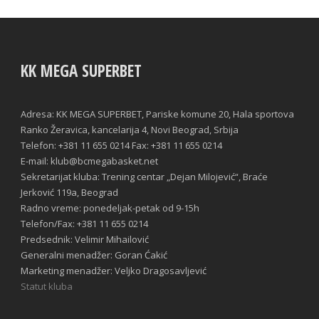
KK MEGA SUPERBET
Adresa: KK MEGA SUPERBET, Pariske komune 20, Hala sportova
Ranko Žeravica, kancelarija 4, Novi Beograd, Srbija
Telefon: +381 11 655 0214 Fax: +381 11 655 0214
E-mail: klub@bcmegabasket.net
Sekretarijat kluba: Trening centar „Dejan Milojević“, Braće
Jerković 119a, Beograd
Radno vreme: ponedeljak-petak od 9-15h
Telefon/Fax: +381 11 655 0214
Predsednik: Velimir Mihailović
Generalni menadžer: Goran Ćakić
Marketing menadžer: Veljko Dragosavljević
Statut kluba