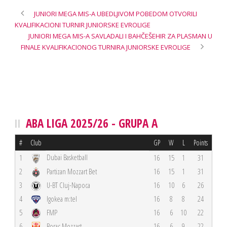
JUNIORI MEGA MIS-A UBEDLJIVOM POBEDOM OTVORILI
KVALIFIKACIONI TURNIR JUNIORSKE EVROLIGE
JUNIORI MEGA MIS-A SAVLADALI I BAHČEŠEHIR ZA PLASMAN U
FINALE KVALIFIKACIONOG TURNIRA JUNIORSKE EVROLIGE
ABA LIGA 2025/26 - GRUPA A
#
Club
GP
W
L
Points
Dubai Basketball
1
16
15
1
31
2
Partizan Mozzart Bet
16
15
1
31
3
U-BT Cluj-Napoca
16
10
6
26
4
Igokea m:tel
16
8
8
24
5
FMP
16
6
10
22
6
Borac Mozzart
16
6
9
22