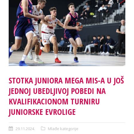
STOTKA JUNIORA MEGA MIS-A U JOŠ
JEDNOJ UBEDLJIVOJ POBEDI NA
KVALIFIKACIONOM TURNIRU
JUNIORSKE EVROLIGE
29.11.2024.
Mlađe kategorije