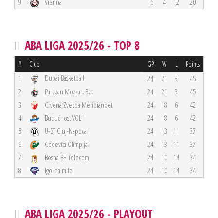
9
Vienna
16
4
12
20
ABA LIGA 2025/26 - TOP 8
#
Club
GP
W
L
Points
Dubai Basketball
1
24
21
3
45
2
Partizan Mozzart Bet
24
21
3
45
3
Crvena Zvezda Meridianbet
24
18
6
42
4
Budućnost VOLI
24
18
6
42
5
U-BT Cluj-Napoca
24
13
11
37
6
Cedevita Olimpija
24
13
11
37
7
Bosna BH Telecom
24
10
14
34
8
Igokea m:tel
24
10
14
34
ABA LIGA 2025/26 - PLAYOUT