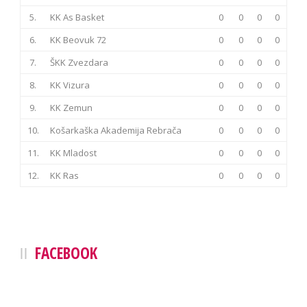
5.
KK As Basket
0
0
0
0
6.
KK Beovuk 72
0
0
0
0
7.
ŠKK Zvezdara
0
0
0
0
8.
KK Vizura
0
0
0
0
9.
KK Zemun
0
0
0
0
10.
Košarkaška Akademija Rebrača
0
0
0
0
11.
KK Mladost
0
0
0
0
12.
KK Ras
0
0
0
0
FACEBOOK